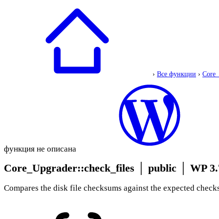
›
Все функции
›
Core_
функция не описана
Core_Upgrader::check_files
│
public
│
WP 3.
Compares the disk file checksums against the expected check