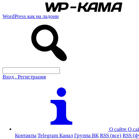
WordPress как на ладони
Вход . Регистрация
О сайте
О са
Контакты
Telegram Канал
Группа ВК
RSS (все)
RSS (ф