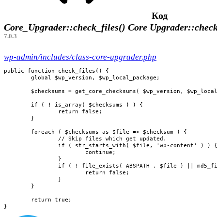
Код
Core_Upgrader::check_files()
Core Upgrader::check
7.0.3
wp-admin/includes/class-core-upgrader.php
public function check_files() {

	global $wp_version, $wp_local_package;

	$checksums = get_core_checksums( $wp_version, $wp_local_package ?? 'en_US' );

	if ( ! is_array( $checksums ) ) {

		return false;

	}

	foreach ( $checksums as $file => $checksum ) {

		// Skip files which get updated.

		if ( str_starts_with( $file, 'wp-content' ) ) {

			continue;

		}

		if ( ! file_exists( ABSPATH . $file ) || md5_file( ABSPATH . $file ) !== $checksum ) {

			return false;

		}

	}

	return true;

}