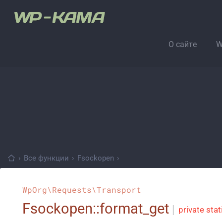
О сайте
W
›
Все функции
›
Fsockopen
›
WpOrg\Requests\Transport
Fsockopen::format_get
│
private stat