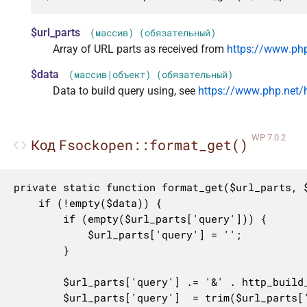
$url_parts
(массив) (обязательный)
Array of URL parts as received from
https://www.php
$data
(массив|объект) (обязательный)
Data to build query using, see
https://www.php.net/h
WP 7.0.2
Fsockopen::format_get()
Код
private static function format_get($url_parts, $
	if (!empty($data)) {

		if (empty($url_parts['query'])) {

			$url_parts['query'] = '';

		}

		$url_parts['query'] .= '&' . http_build_query($data, '', '&');

		$url_parts['query']  = trim($url_parts['query'], '&');
