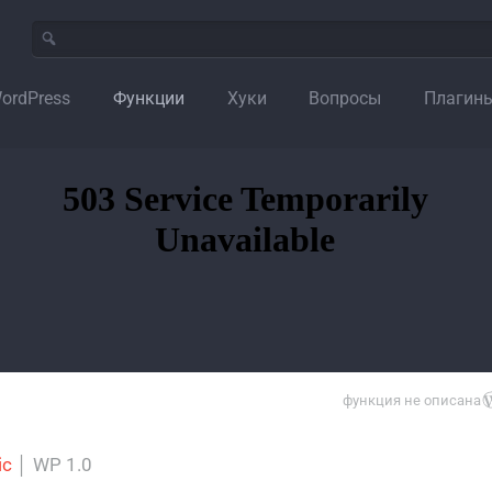
ordPress
Функции
Хуки
Вопросы
Плагин
функция не описана
ic
│
WP 1.0