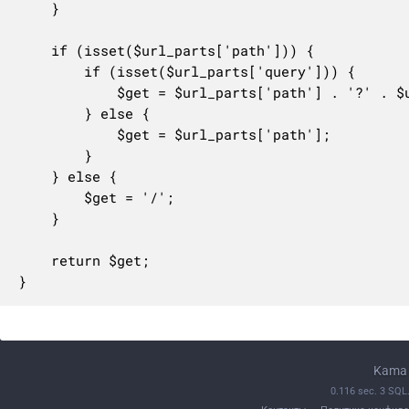
	}

	if (isset($url_parts['path'])) {

		if (isset($url_parts['query'])) {

			$get = $url_parts['path'] . '?' . $url_parts['query'];

		} else {

			$get = $url_parts['path'];

		}

	} else {

		$get = '/';

	}

	return $get;

}
Kama 
0.116 sec. 3 SQ