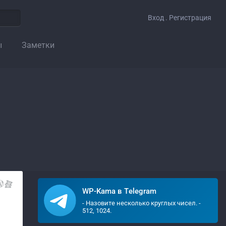
Вход . Регистрация
ы
Заметки
WP-Kama в Telegram
- Назовите несколько круглых чисел. -
512, 1024.