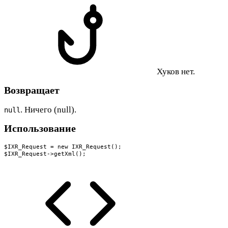
Хуков нет.
Возвращает
. Ничего (null).
null
Использование
$IXR_Request = new IXR_Request();

$IXR_Request->getXml();