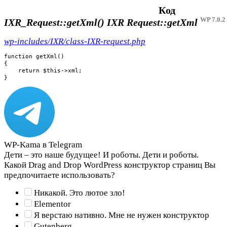
Код
WP 7.0.2
IXR_Request::getXml()
IXR Request::getXml
wp-includes/IXR/class-IXR-request.php
function getXml()

{

    return $this->xml;

}
WP-Kama в Telegram
Дети – это наше будущее! И роботы. Дети и роботы.
Какой Drag and Drop WordPress конструктор страниц Вы
предпочитаете использовать?
Никакой. Это лютое зло!
Elementor
Я верстаю нативно. Мне не нужен конструктор
Gutenberg