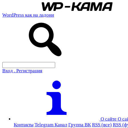
WordPress как на ладони
Вход . Регистрация
О сайте
О са
Контакты
Telegram Канал
Группа ВК
RSS (все)
RSS (ф