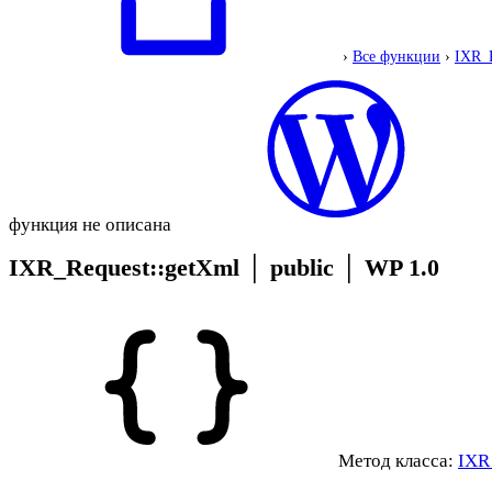
›
Все функции
›
IXR_
функция не описана
IXR_Request::getXml
│
public
│
WP 1.0
Метод класса:
IXR