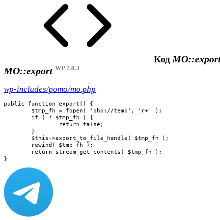
Код
MO::export
WP 7.0.3
MO::export
wp-includes/pomo/mo.php
public function export() {

	$tmp_fh = fopen( 'php://temp', 'r+' );

	if ( ! $tmp_fh ) {

		return false;

	}

	$this->export_to_file_handle( $tmp_fh );

	rewind( $tmp_fh );

	return stream_get_contents( $tmp_fh );

}