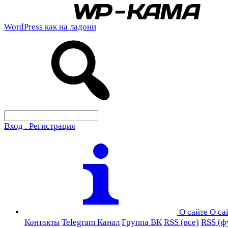
WordPress как на ладони
Вход . Регистрация
О сайте
О са
Контакты
Telegram Канал
Группа ВК
RSS (все)
RSS (ф