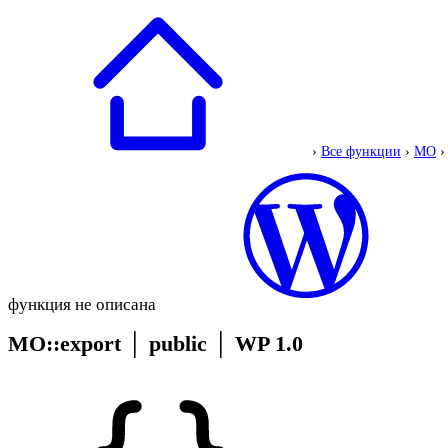
›
Все функции
›
MO
›
функция не описана
MO::export
│
public
│
WP 1.0