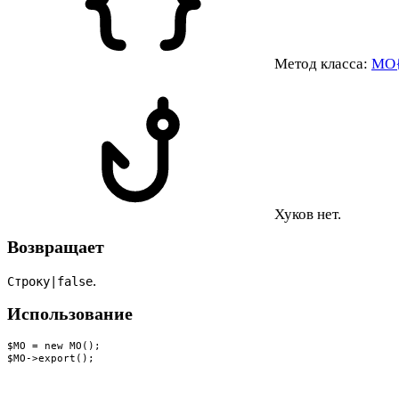
Метод класса:
MO
Хуков нет.
Возвращает
.
Строку|false
Использование
$MO = new MO();

$MO->export();