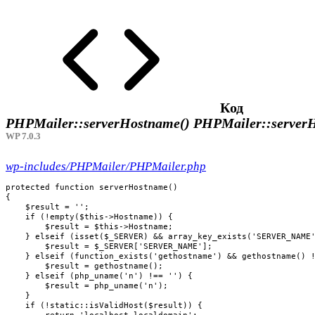
Код
PHPMailer::serverHostname()
PHPMailer::server
WP 7.0.3
wp-includes/PHPMailer/PHPMailer.php
protected function serverHostname()

{

    $result = '';

    if (!empty($this->Hostname)) {

        $result = $this->Hostname;

    } elseif (isset($_SERVER) && array_key_exists('SERVER_NAME'
        $result = $_SERVER['SERVER_NAME'];

    } elseif (function_exists('gethostname') && gethostname() !
        $result = gethostname();

    } elseif (php_uname('n') !== '') {

        $result = php_uname('n');

    }

    if (!static::isValidHost($result)) {

        return 'localhost.localdomain';
