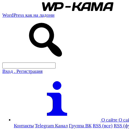
WordPress как на ладони
Вход . Регистрация
О сайте
О са
Контакты
Telegram Канал
Группа ВК
RSS (все)
RSS (ф