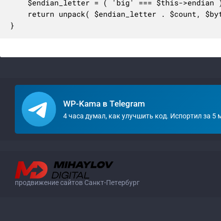
	$endian_letter = ( 'big' === $this->endian ) ? 'N' : 'V';

	return unpack( $endian_letter . $count, $bytes );

}
WP-Kama в Telegram
4 часа думал, как улучшить код. Испортил за 5 
продвижение сайтов Санкт-Петербург