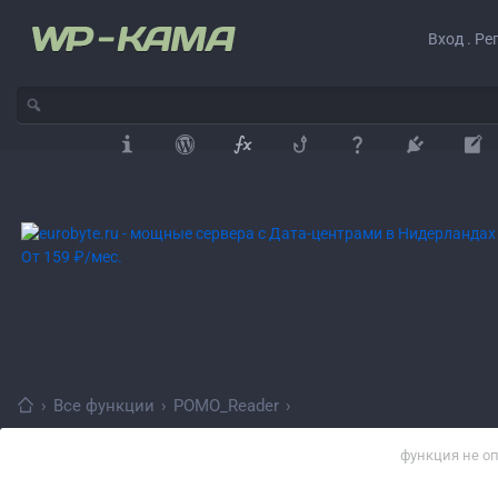
Вход . Ре
›
Все функции
›
POMO_Reader
›
функция не о