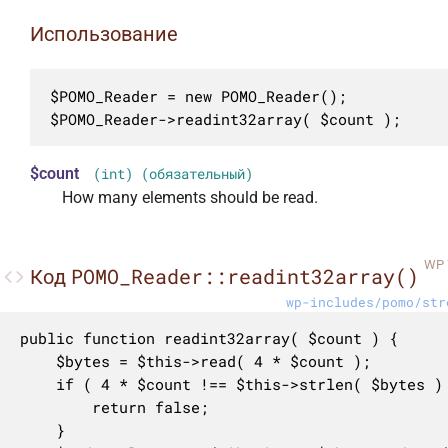
Использование
$POMO_Reader = new POMO_Reader();

$POMO_Reader->readint32array( $count );
$count
(int) (обязательный)
How many elements should be read.
WP 
POMO_Reader::readint32array()
Код
wp-includes/pomo/str
public function readint32array( $count ) {

	$bytes = $this->read( 4 * $count );

	if ( 4 * $count !== $this->strlen( $bytes ) ) {

		return false;

	}
