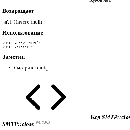
Хуков нет.
Возвращает
. Ничего (null).
null
Использование
$SMTP = new SMTP();

$SMTP->close();
Заметки
Смотрите: quit()
Код
SMTP::clos
WP 7.0.3
SMTP::close