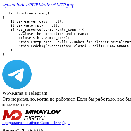
wp-includes/PHPMailer/SMTP.php
public function close()

{

    $this->server_caps = null;

    $this->helo_rply = null;

    if (is_resource($this->smtp_conn)) {

        //Close the connection and cleanup

        fclose($this->smtp_conn);

        $this->smtp_conn = null; //Makes for cleaner serializat
        $this->edebug('Connection: closed', self::DEBUG_CONNECT
    }

}
WP-Kama в Telegram
Это нормально, когда не работает. Если бы работало, вас б
© Mosher’s Law
продвижение сайтов Санкт-Петербург
Kama © 2010-2026