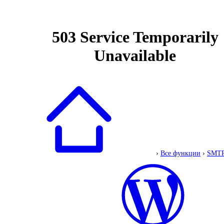
›
Все функции
›
SMT