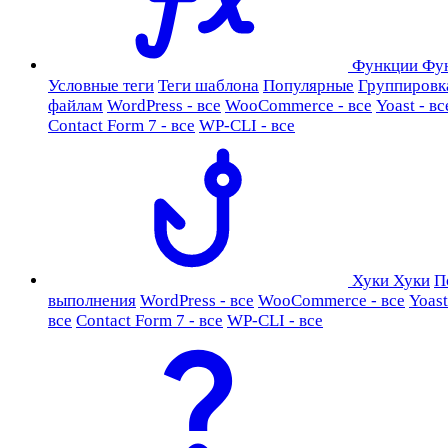
Функции
Фу
Условные теги
Теги шаблона
Популярные
Группировк
файлам
WordPress - все
WooCommerce - все
Yoast - вс
Contact Form 7 - все
WP-CLI - все
Хуки
Хуки
П
выполнения
WordPress - все
WooCommerce - все
Yoast
все
Contact Form 7 - все
WP-CLI - все