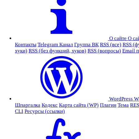
О сайте
О са
Контакты
Telegram Канал
Группа ВК
RSS (все)
RSS (ф
хуки)
RSS (без функций, хуков)
RSS (вопросы)
Email 
WordPress
W
Шпаргалка
Кодекс
Карта сайта (WP)
Плагин
Тема
RES
CLI
Ресурсы (ссылки)