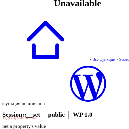
›
Все функции
›
Sessi
функция не описана
Session::__set
│
public
│
WP 1.0
WpOrg\Requests
Set a property's value