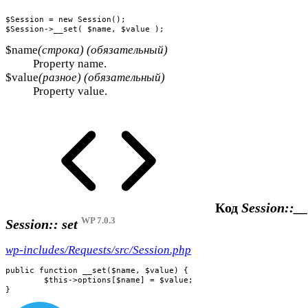
$Session = new Session();

$Session->__set( $name, $value );
$name
(строка) (обязательный)
Property name.
$value
(разное) (обязательный)
Property value.
Код
Session::__
WP 7.0.3
Session:: set
wp-includes/Requests/src/Session.php
public function __set($name, $value) {

	$this->options[$name] = $value;

}