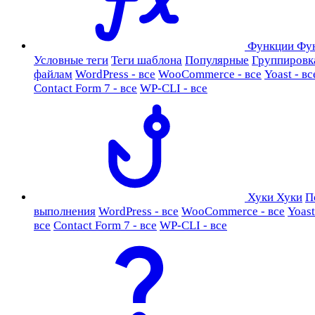
Функции
Фу
Условные теги
Теги шаблона
Популярные
Группировк
файлам
WordPress - все
WooCommerce - все
Yoast - вс
Contact Form 7 - все
WP-CLI - все
Хуки
Хуки
П
выполнения
WordPress - все
WooCommerce - все
Yoast
все
Contact Form 7 - все
WP-CLI - все