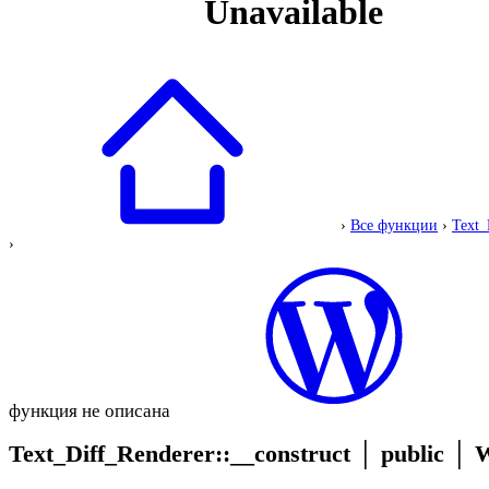
›
Все функции
›
Text_
›
функция не описана
Text_Diff_Renderer::__construct
│
public
│
W