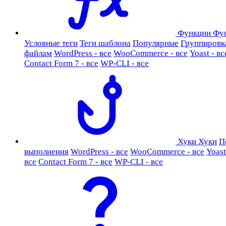
Функции
Фу
Условные теги
Теги шаблона
Популярные
Группировк
файлам
WordPress - все
WooCommerce - все
Yoast - вс
Contact Form 7 - все
WP-CLI - все
Хуки
Хуки
П
выполнения
WordPress - все
WooCommerce - все
Yoast
все
Contact Form 7 - все
WP-CLI - все