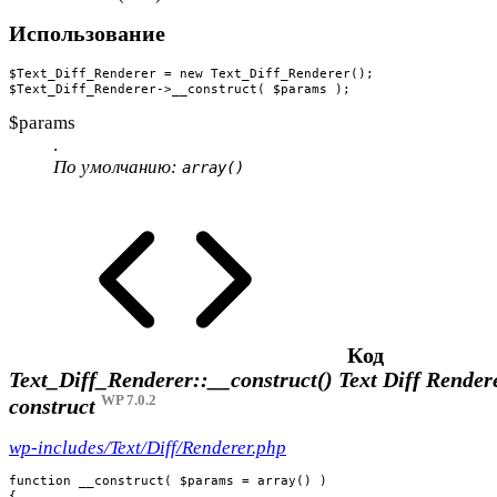
Использование
$Text_Diff_Renderer = new Text_Diff_Renderer();

$Text_Diff_Renderer->__construct( $params );
$params
.
По умолчанию:
array()
Код
Text_Diff_Renderer::__construct()
Text Diff Render
WP 7.0.2
construct
wp-includes/Text/Diff/Renderer.php
function __construct( $params = array() )

{
