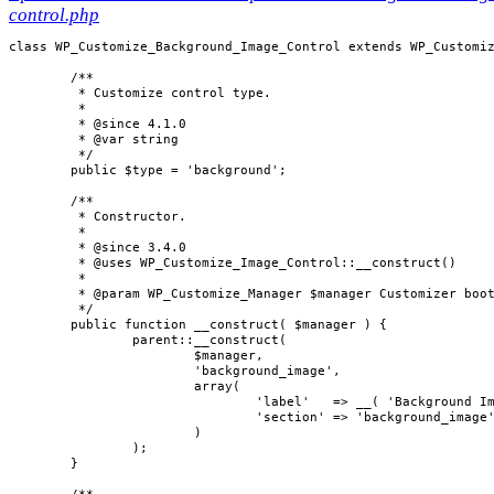
control.php
class WP_Customize_Background_Image_Control extends WP_Customiz
	/**

	 * Customize control type.

	 *

	 * @since 4.1.0

	 * @var string

	 */

	public $type = 'background';

	/**

	 * Constructor.

	 *

	 * @since 3.4.0

	 * @uses WP_Customize_Image_Control::__construct()

	 *

	 * @param WP_Customize_Manager $manager Customizer bootstrap instance.

	 */

	public function __construct( $manager ) {

		parent::__construct(

			$manager,

			'background_image',

			array(

				'label'   => __( 'Background Image' ),

				'section' => 'background_image',

			)

		);

	}
