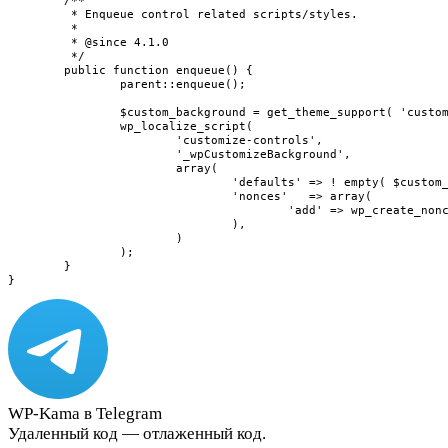
	/**

	 * Enqueue control related scripts/styles.

	 *

	 * @since 4.1.0

	 */

	public function enqueue() {

		parent::enqueue();

		$custom_background = get_theme_support( 'custom-background' );

		wp_localize_script(

			'customize-controls',

			'_wpCustomizeBackground',

			array(

				'defaults' => ! empty( $custom_background[0] ) ? $custom_background[0] : array(),

				'nonces'   => array(

					'add' => wp_create_nonce( 'background-add' ),

				),

			)

		);

	}

}
WP-Kama в Telegram
Удаленный код — отлаженный код.