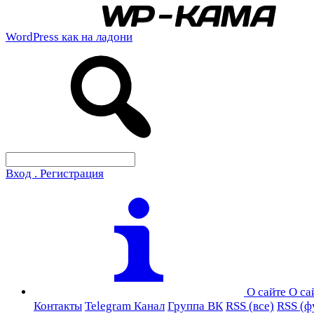
WordPress как на ладони
Вход . Регистрация
О сайте
О са
Контакты
Telegram Канал
Группа ВК
RSS (все)
RSS (ф