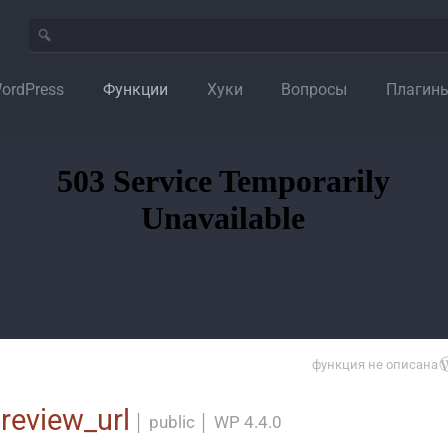
ordPress
Функции
Хуки
Вопросы
Плагин
функция не описана
review_url
│
public
│
WP 4.4.0