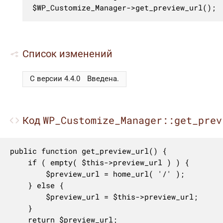
$WP_Customize_Manager->get_preview_url();
Список изменений
С версии 4.4.0
Введена.
WP_Customize_Manager::get_prev
Код
public function get_preview_url() {

	if ( empty( $this->preview_url ) ) {

		$preview_url = home_url( '/' );

	} else {

		$preview_url = $this->preview_url;

	}

	return $preview_url;
