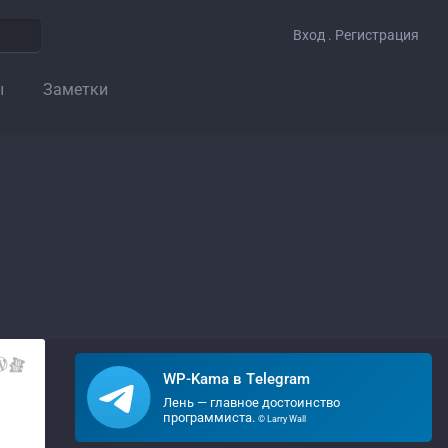
Вход . Регистрация
ы
Заметки
WP-Kama в Telegram
Лень — главное достоинство
программиста.
© Larry Wall