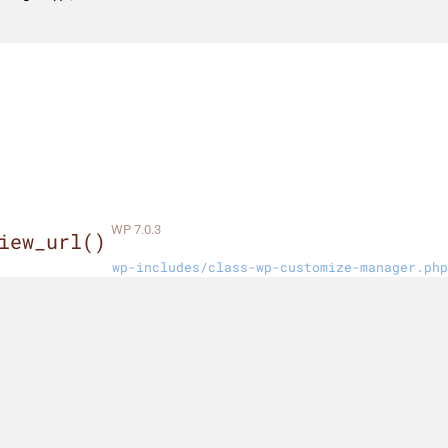
WP 7.0.3
iew_url()
wp-includes/class-wp-customize-manager.php