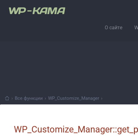
О сайте
W
›
Все функции
›
WP_Customize_Manager
›
WP_Customize_Manager::get_p