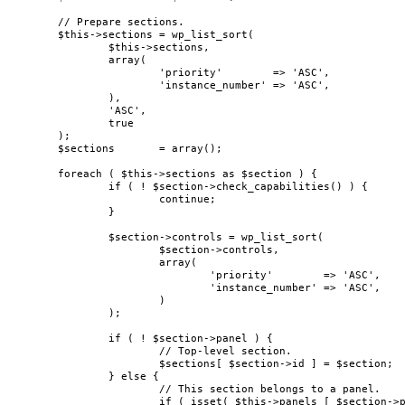
	// Prepare sections.

	$this->sections = wp_list_sort(

		$this->sections,

		array(

			'priority'        => 'ASC',

			'instance_number' => 'ASC',

		),

		'ASC',

		true

	);

	$sections       = array();

	foreach ( $this->sections as $section ) {

		if ( ! $section->check_capabilities() ) {

			continue;

		}

		$section->controls = wp_list_sort(

			$section->controls,

			array(

				'priority'        => 'ASC',

				'instance_number' => 'ASC',

			)

		);

		if ( ! $section->panel ) {

			// Top-level section.

			$sections[ $section->id ] = $section;

		} else {

			// This section belongs to a panel.

			if ( isset( $this->panels [ $section->panel ] ) ) {
