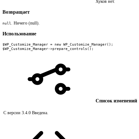
Хуков нет.
Возвращает
. Ничего (null).
null
Использование
$WP_Customize_Manager = new WP_Customize_Manager();

$WP_Customize_Manager->prepare_controls();
Список изменений
С версии 3.4.0
Введена.