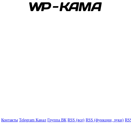
Контакты
Telegram Канал
Группа ВК
RSS (все)
RSS (функции, хуки)
RSS