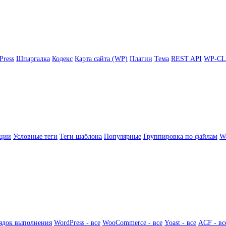
Press
Шпаргалка
Кодекс
Карта сайта (WP)
Плагин
Тема
REST API
WP-CL
ции
Условные теги
Теги шаблона
Популярные
Группировка по файлам
Wo
ядок выполнения
WordPress - все
WooCommerce - все
Yoast - все
ACF - вс