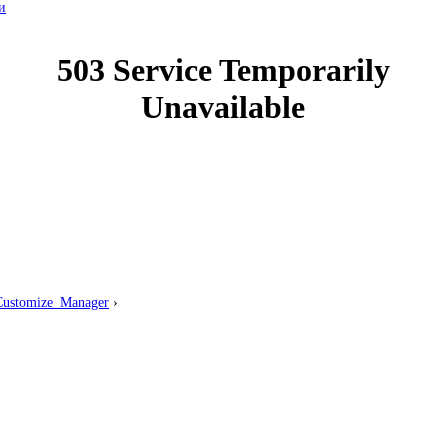
и
ustomize_Manager
›