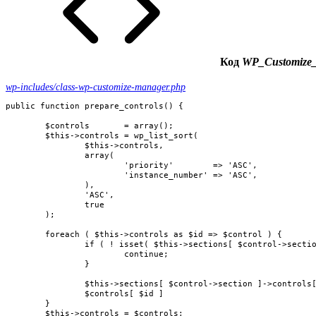
Код
WP_Customize_M
wp-includes/class-wp-customize-manager.php
public function prepare_controls() {

	$controls       = array();

	$this->controls = wp_list_sort(

		$this->controls,

		array(

			'priority'        => 'ASC',

			'instance_number' => 'ASC',

		),

		'ASC',

		true

	);

	foreach ( $this->controls as $id => $control ) {

		if ( ! isset( $this->sections[ $control->section ] ) || ! $control->check_capabilities() ) {

			continue;

		}

		$this->sections[ $control->section ]->controls[] = $control;

		$controls[ $id ]                                 = $control;

	}

	$this->controls = $controls;
