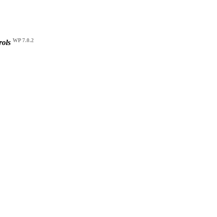
WP 7.0.2
rols