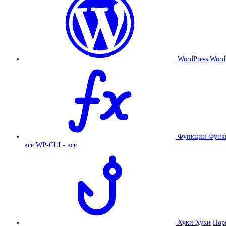
WordPress
Word
Функции
Функ
все
WP-CLI - все
Хуки
Хуки
Пор