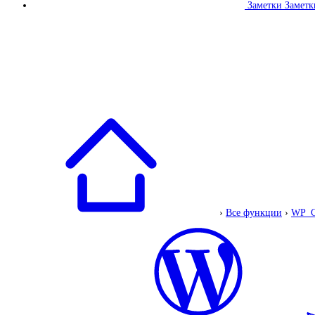
Заметки
Заметк
›
Все функции
›
WP_C