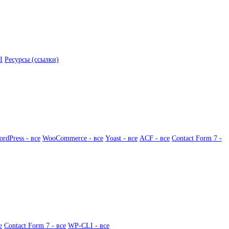
I
Ресурсы (ссылки)
rdPress - все
WooCommerce - все
Yoast - все
ACF - все
Contact Form 7 -
е
Contact Form 7 - все
WP-CLI - все