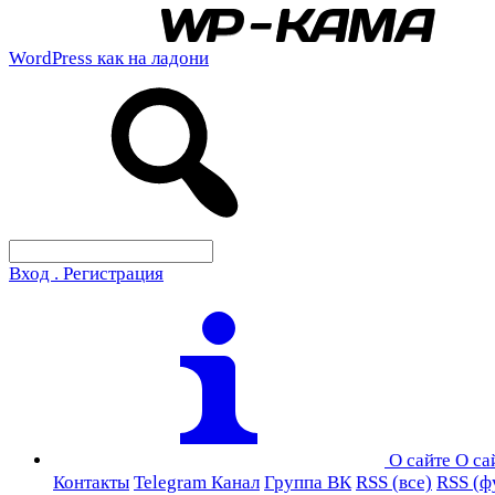
WordPress как на ладони
Вход . Регистрация
О сайте
О са
Контакты
Telegram Канал
Группа ВК
RSS (все)
RSS (ф