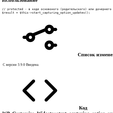
Использование
// protected - в коде основоного (родительского) или дочернего 
$result = $this->start_capturing_option_updates();
Список измен
С версии 3.9.0
Введена.
Код