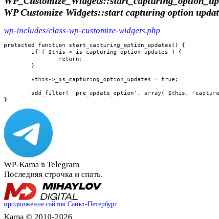
WP_Customize_Widgets::start_capturing_option_up
WP Customize Widgets::start capturing option upda
wp-includes/class-wp-customize-widgets.php
protected function start_capturing_option_updates() {

	if ( $this->_is_capturing_option_updates ) {

		return;

	}

	$this->_is_capturing_option_updates = true;

	add_filter( 'pre_update_option', array( $this, 'capture_filter_pre_update_option' ), 10, 3 );

}
WP-Kama в Telegram
Последняя строчка и спать.
продвижение сайтов Санкт-Петербург
Kama © 2010-2026