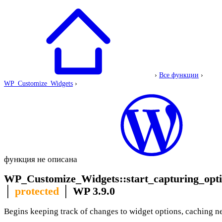
›
Все функции
›
WP_Customize_Widgets
›
функция не описана
WP_Customize_Widgets::start_capturing_opt
│
protected
│
WP 3.9.0
Begins keeping track of changes to widget options, caching n