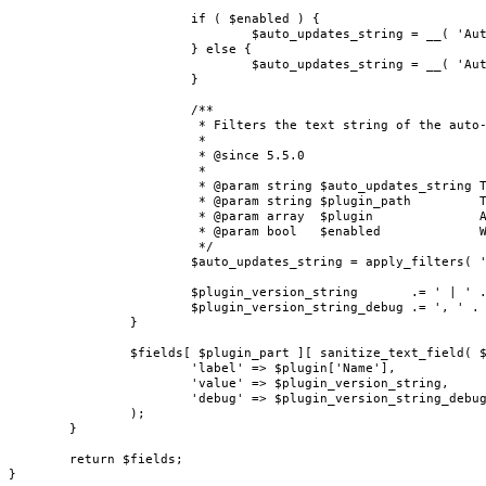
			if ( $enabled ) {

				$auto_updates_string = __( 'Auto-updates enabled' );

			} else {

				$auto_updates_string = __( 'Auto-updates disabled' );

			}

			/**

			 * Filters the text string of the auto-updates setting for each plugin in the Site Health debug data.

			 *

			 * @since 5.5.0

			 *

			 * @param string $auto_updates_string The string output for the auto-updates column.

			 * @param string $plugin_path         The path to the plugin file.

			 * @param array  $plugin              An array of plugin data.

			 * @param bool   $enabled             Whether auto-updates are enabled for this item.

			 */

			$auto_updates_string = apply_filters( 'plugin_auto_update_debug_string', $auto_updates_string, $plugin_path, $plugin, $enabled );

			$plugin_version_string       .= ' | ' . $auto_updates_string;

			$plugin_version_string_debug .= ', ' . $auto_updates_string;

		}

		$fields[ $plugin_part ][ sanitize_text_field( $plugin['Name'] ) ] = array(

			'label' => $plugin['Name'],

			'value' => $plugin_version_string,

			'debug' => $plugin_version_string_debug,

		);

	}

	return $fields;

}