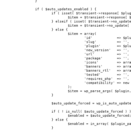
		}

		if ( $auto_updates_enabled ) {

			if ( isset( $transient->response[ $plugin_path ] ) ) {

				$item = $transient->response[ $plugin_path ];

			} elseif ( isset( $transient->no_update[ $plugin_path ] ) ) {

				$item = $transient->no_update[ $plugin_path ];

			} else {

				$item = array(

					'id'            => $plugin_path,

					'slug'          => '',

					'plugin'        => $plugin_path,

					'new_version'   => '',

					'url'           => '',

					'package'       => '',

					'icons'         => array(),

					'banners'       => array(),

					'banners_rtl'   => array(),

					'tested'        => '',

					'requires_php'  => '',

					'compatibility' => new stdClass(),

				);

				$item = wp_parse_args( $plugin, $item );

			}

			$auto_update_forced = wp_is_auto_update_forced_for_item( 'plugin', null, (object) $item );

			if ( ! is_null( $auto_update_forced ) ) {

				$enabled = $auto_update_forced;

			} else {

				$enabled = in_array( $plugin_path, $auto_updates, true );

			}
