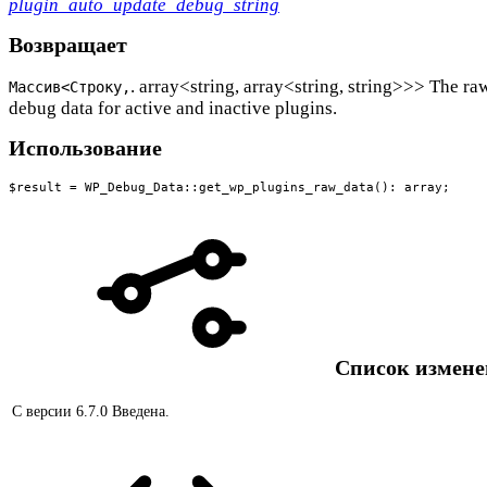
plugin_auto_update_debug_string
Возвращает
. array<string, array<string, string>>> The ra
Массив<Строку,
debug data for active and inactive plugins.
Использование
$result = WP_Debug_Data::get_wp_plugins_raw_data(): array;
Список измен
С версии 6.7.0
Введена.