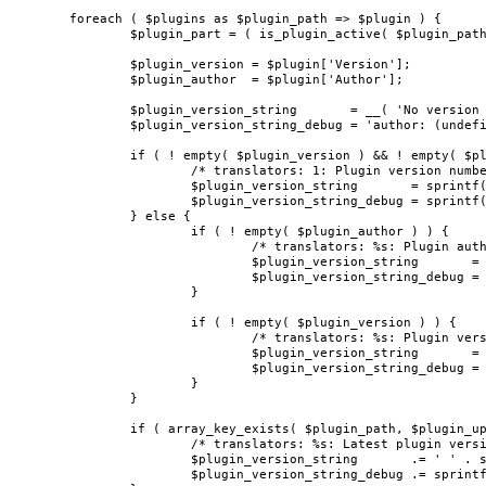
	foreach ( $plugins as $plugin_path => $plugin ) {

		$plugin_part = ( is_plugin_active( $plugin_path ) ) ? 'wp-plugins-active' : 'wp-plugins-inactive';

		$plugin_version = $plugin['Version'];

		$plugin_author  = $plugin['Author'];

		$plugin_version_string       = __( 'No version or author information is available.' );

		$plugin_version_string_debug = 'author: (undefined), version: (undefined)';

		if ( ! empty( $plugin_version ) && ! empty( $plugin_author ) ) {

			/* translators: 1: Plugin version number. 2: Plugin author name. */

			$plugin_version_string       = sprintf( __( 'Version %1$s by %2$s' ), $plugin_version, $plugin_author );

			$plugin_version_string_debug = sprintf( 'version: %s, author: %s', $plugin_version, $plugin_author );

		} else {

			if ( ! empty( $plugin_author ) ) {

				/* translators: %s: Plugin author name. */

				$plugin_version_string       = sprintf( __( 'By %s' ), $plugin_author );

				$plugin_version_string_debug = sprintf( 'author: %s, version: (undefined)', $plugin_author );

			}

			if ( ! empty( $plugin_version ) ) {

				/* translators: %s: Plugin version number. */

				$plugin_version_string       = sprintf( __( 'Version %s' ), $plugin_version );

				$plugin_version_string_debug = sprintf( 'author: (undefined), version: %s', $plugin_version );

			}

		}

		if ( array_key_exists( $plugin_path, $plugin_updates ) ) {

			/* translators: %s: Latest plugin version number. */

			$plugin_version_string       .= ' ' . sprintf( __( '(Latest version: %s)' ), $plugin_updates[ $plugin_path ]->update->new_version );

			$plugin_version_string_debug .= sprintf( ' (latest version: %s)', $plugin_updates[ $plugin_path ]->update->new_version );
