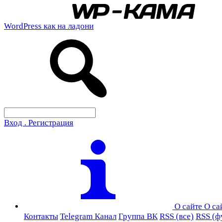
WordPress как на ладони
Вход . Регистрация
О сайте
О са
Контакты
Telegram Канал
Группа ВК
RSS (все)
RSS (ф