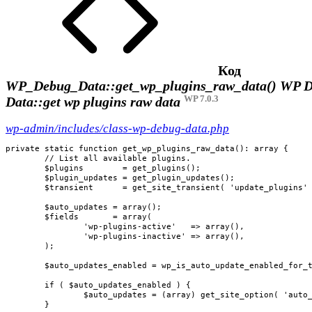
Код
WP_Debug_Data::get_wp_plugins_raw_data()
WP D
WP 7.0.3
Data::get wp plugins raw data
wp-admin/includes/class-wp-debug-data.php
private static function get_wp_plugins_raw_data(): array {

	// List all available plugins.

	$plugins        = get_plugins();

	$plugin_updates = get_plugin_updates();

	$transient      = get_site_transient( 'update_plugins' );

	$auto_updates = array();

	$fields       = array(

		'wp-plugins-active'   => array(),

		'wp-plugins-inactive' => array(),

	);

	$auto_updates_enabled = wp_is_auto_update_enabled_for_type( 'plugin' );

	if ( $auto_updates_enabled ) {

		$auto_updates = (array) get_site_option( 'auto_update_plugins', array() );

	}
