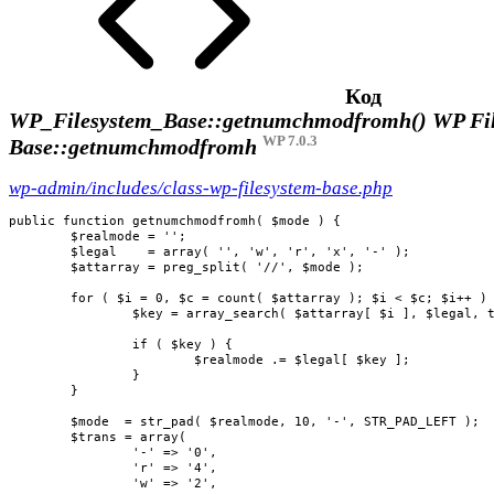
Код
WP_Filesystem_Base::getnumchmodfromh()
WP Fil
WP 7.0.3
Base::getnumchmodfromh
wp-admin/includes/class-wp-filesystem-base.php
public function getnumchmodfromh( $mode ) {

	$realmode = '';

	$legal    = array( '', 'w', 'r', 'x', '-' );

	$attarray = preg_split( '//', $mode );

	for ( $i = 0, $c = count( $attarray ); $i < $c; $i++ ) {

		$key = array_search( $attarray[ $i ], $legal, true );

		if ( $key ) {

			$realmode .= $legal[ $key ];

		}

	}

	$mode  = str_pad( $realmode, 10, '-', STR_PAD_LEFT );

	$trans = array(

		'-' => '0',

		'r' => '4',

		'w' => '2',
