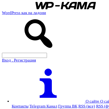
WordPress как на ладони
Вход . Регистрация
О сайте
О са
Контакты
Telegram Канал
Группа ВК
RSS (все)
RSS (ф