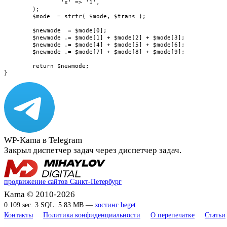
		'x' => '1',

	);

	$mode  = strtr( $mode, $trans );

	$newmode  = $mode[0];

	$newmode .= $mode[1] + $mode[2] + $mode[3];

	$newmode .= $mode[4] + $mode[5] + $mode[6];

	$newmode .= $mode[7] + $mode[8] + $mode[9];

	return $newmode;

}
WP-Kama в Telegram
Закрыл диспетчер задач через диспетчер задач.
продвижение сайтов Санкт-Петербург
Kama © 2010-2026
0.109 sec. 3 SQL. 5.83 MB —
хостинг beget
Контакты
Политика конфиденциальности
О перепечатке
Статьи