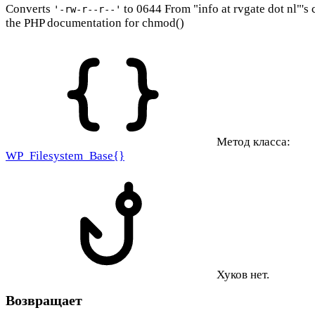
Converts
to 0644 From "info at rvgate dot nl"'
'-rw-r--r--'
the PHP documentation for chmod()
Метод класса:
WP_Filesystem_Base{}
Хуков нет.
Возвращает