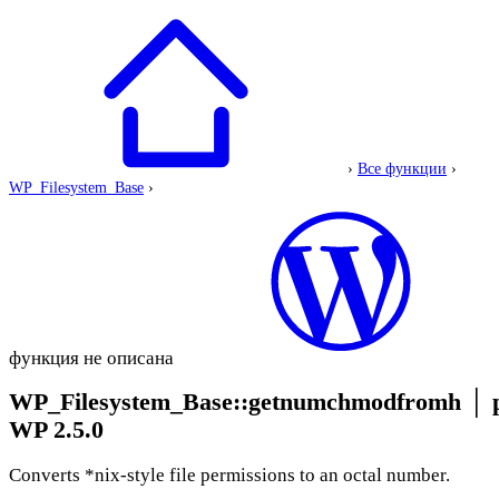
›
Все функции
›
WP_Filesystem_Base
›
функция не описана
WP_Filesystem_Base::getnumchmodfromh
│
WP 2.5.0
Converts *nix-style file permissions to an octal number.