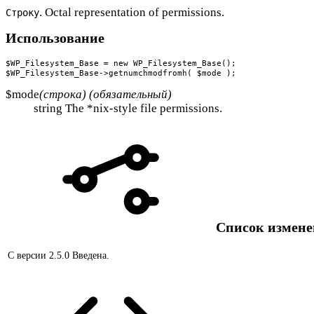
. Octal representation of permissions.
Строку
Использование
$WP_Filesystem_Base = new WP_Filesystem_Base();

$WP_Filesystem_Base->getnumchmodfromh( $mode );
$mode
(строка) (обязательный)
string The *nix-style file permissions.
Список измен
С версии 2.5.0
Введена.