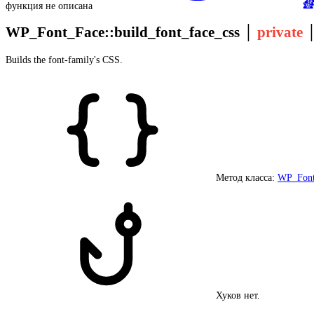
функция не описана
WP_Font_Face::build_font_face_css
│
private
Builds the font-family's CSS.
Метод класса:
WP_Font
Хуков нет.