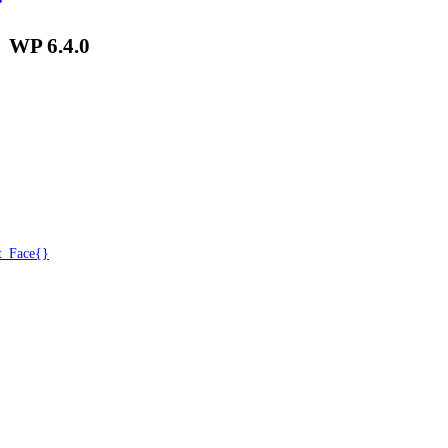
│
WP 6.4.0
_Face{}