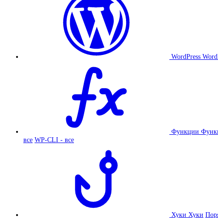
WordPress
Word
Функции
Функ
все
WP-CLI - все
Хуки
Хуки
Пор