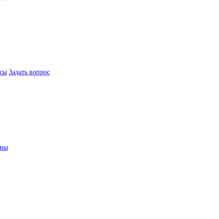
сы
Задать вопрос
ины