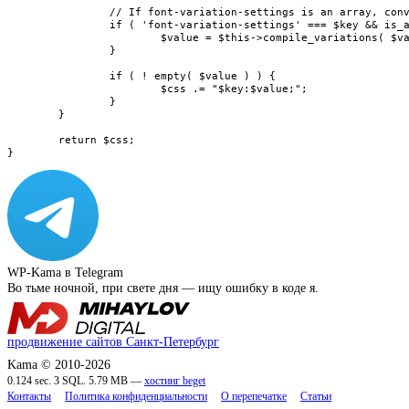
		// If font-variation-settings is an array, convert it to a string.

		if ( 'font-variation-settings' === $key && is_array( $value ) ) {

			$value = $this->compile_variations( $value );

		}

		if ( ! empty( $value ) ) {

			$css .= "$key:$value;";

		}

	}

	return $css;

}
WP-Kama в Telegram
Во тьме ночной, при свете дня — ищу ошибку в коде я.
продвижение сайтов Санкт-Петербург
Kama © 2010-2026
0.124 sec. 3 SQL. 5.79 MB —
хостинг beget
Контакты
Политика конфиденциальности
О перепечатке
Статьи