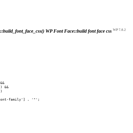
WP 7.0.2
build_font_face_css()
WP Font Face::build font face css