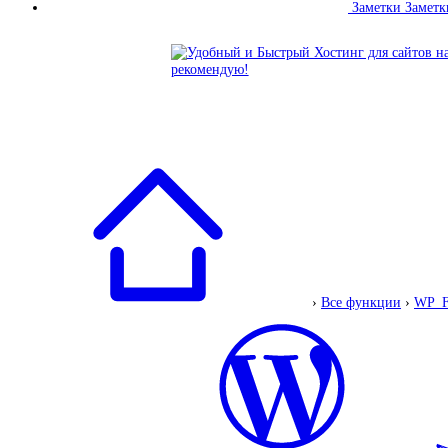
Заметки
Заметк
›
Все функции
›
WP_F