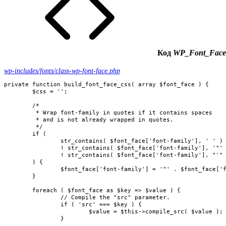
Код
WP_Font_Face::
wp-includes/fonts/class-wp-font-face.php
private function build_font_face_css( array $font_face ) {

	$css = '';

	/*

	 * Wrap font-family in quotes if it contains spaces

	 * and is not already wrapped in quotes.

	 */

	if (

		str_contains( $font_face['font-family'], ' ' ) &&

		! str_contains( $font_face['font-family'], '"' ) &&

		! str_contains( $font_face['font-family'], "'" )

	) {

		$font_face['font-family'] = '"' . $font_face['font-family'] . '"';

	}

	foreach ( $font_face as $key => $value ) {

		// Compile the "src" parameter.

		if ( 'src' === $key ) {

			$value = $this->compile_src( $value );

		}
