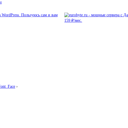
и
ont_Face
›