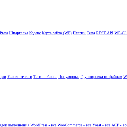
Press
Шпаргалка
Кодекс
Карта сайта (WP)
Плагин
Тема
REST API
WP-CL
ции
Условные теги
Теги шаблона
Популярные
Группировка по файлам
Wo
ядок выполнения
WordPress - все
WooCommerce - все
Yoast - все
ACF - вс