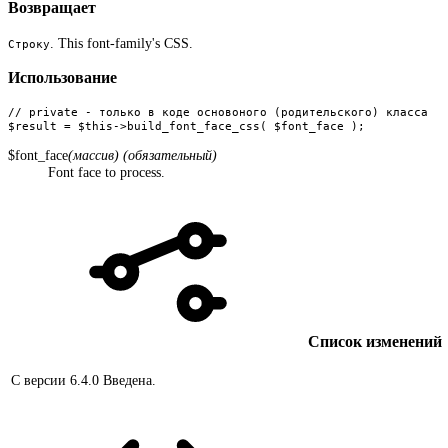
Возвращает
. This font-family's CSS.
Строку
Использование
// private - только в коде основоного (родительского) класса

$result = $this->build_font_face_css( $font_face );
$font_face
(массив) (обязательный)
Font face to process.
Список изменений
С версии 6.4.0
Введена.