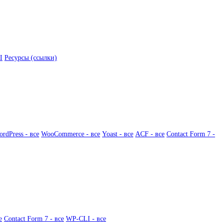
I
Ресурсы (ссылки)
rdPress - все
WooCommerce - все
Yoast - все
ACF - все
Contact Form 7 -
е
Contact Form 7 - все
WP-CLI - все