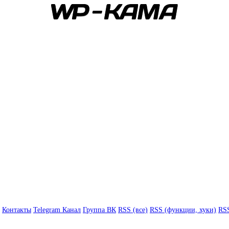
Контакты
Telegram Канал
Группа ВК
RSS (все)
RSS (функции, хуки)
RSS