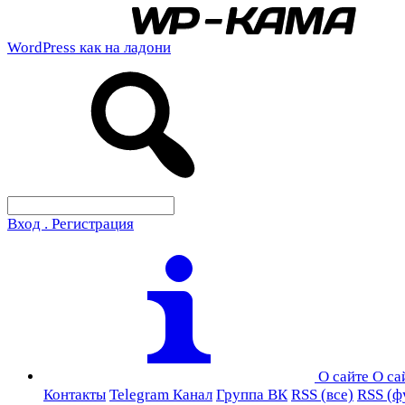
WordPress как на ладони
Вход . Регистрация
О сайте
О са
Контакты
Telegram Канал
Группа ВК
RSS (все)
RSS (ф