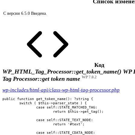
Список измен
С версии 6.5.0
Введена.
Код
WP_HTML_Tag_Processor::get_token_name()
WP 
WP 7.0.2
Tag Processor::get token name
wp-includes/html-api/class-wp-html-tag-processor.php
public function get_token_name(): ?string {

	switch ( $this->parser_state ) {

		case self::STATE_MATCHED_TAG:

			return $this->get_tag();

		case self::STATE_TEXT_NODE:

			return '#text';

		case self::STATE_CDATA_NODE:
