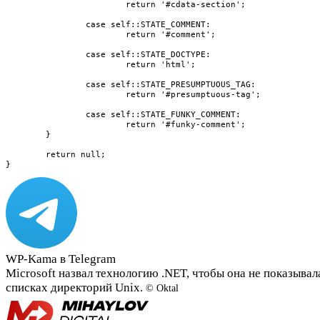
			return '#cdata-section';

		case self::STATE_COMMENT:

			return '#comment';

		case self::STATE_DOCTYPE:

			return 'html';

		case self::STATE_PRESUMPTUOUS_TAG:

			return '#presumptuous-tag';

		case self::STATE_FUNKY_COMMENT:

			return '#funky-comment';

	}

	return null;

}
WP-Kama в Telegram
Microsoft назвал технологию .NET, чтобы она не показывал
списках директорий Unix.
© Oktal