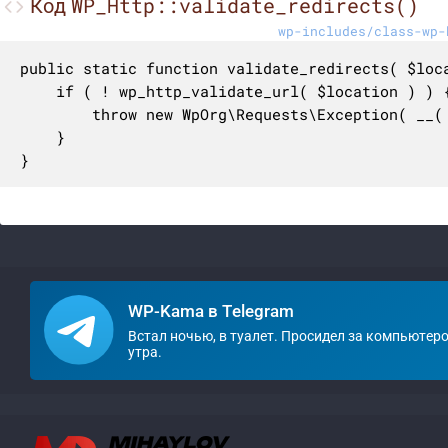
WP_Http::validate_redirects()
Код
wp-includes/class-wp-
public static function validate_redirects( $loca
	if ( ! wp_http_validate_url( $location ) ) {

		throw new WpOrg\Requests\Exception( __( 'A valid URL was not provided.' ), 'wp_http.redirect_failed_validation' );

	}

}
WP-Kama в Telegram
Встал ночью, в туалет. Просидел за компьютер
утра.