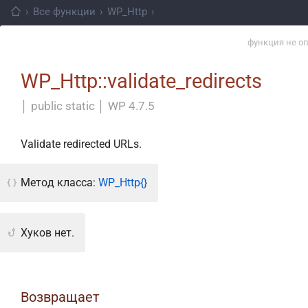
›
Все функции
›
WP_Http
›
функция не о
WP_Http::validate_redirects
│
public static
│
WP 4.7.5
Validate redirected URLs.
Метод класса:
WP_Http{}
Хуков нет.
Возвращает