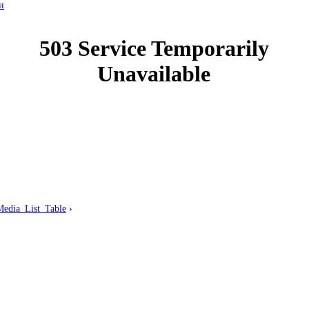
и
edia_List_Table
›