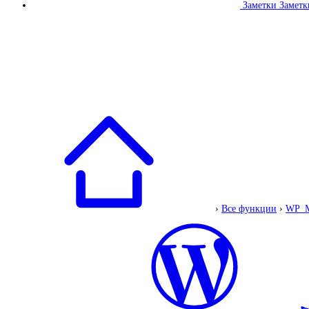
Заметки
Заметк
›
Все функции
›
WP_M