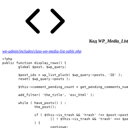
Код
WP_Media_List_
wp-admin/includes/class-wp-media-list-table.php
<?php

public function display_rows() {

	global $post, $wp_query;

	$post_ids = wp_list_pluck( $wp_query->posts, 'ID' );

	reset( $wp_query->posts );

	$this->comment_pending_count = get_pending_comments_num( $post_ids );

	add_filter( 'the_title', 'esc_html' );

	while ( have_posts() ) :

		the_post();

		if ( $this->is_trash && 'trash' !== $post->post_status

			|| ! $this->is_trash && 'trash' === $post->post_status

		) {

			continue;
