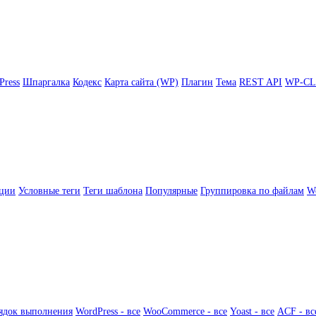
Press
Шпаргалка
Кодекс
Карта сайта (WP)
Плагин
Тема
REST API
WP-CL
ции
Условные теги
Теги шаблона
Популярные
Группировка по файлам
Wo
ядок выполнения
WordPress - все
WooCommerce - все
Yoast - все
ACF - вс