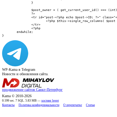
		}

		$post_owner = ( get_current_user_id() === (int) $post->post_author ) ? 'self' : 'other';

		?>

		<tr id="post-<?php echo $post->ID; ?>" class="<?php echo trim( ' author-' . $post_owner . ' status-' . $post->post_status ); ?>">

			<?php $this->single_row_columns( $post ); ?>

		</tr>

		<?php

	endwhile;

}
WP-Kama в Telegram
Новости и обновления сайта.
продвижение сайтов Санкт-Петербург
Kama © 2010-2026
0.199 sec. 7 SQL. 5.83 MB —
хостинг beget
Контакты
Политика конфиденциальности
О перепечатке
Статьи