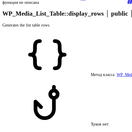
функция не описана
WP_Media_List_Table::display_rows
│
public
Generates the list table rows.
Метод класса:
WP_Medi
Хуков нет.