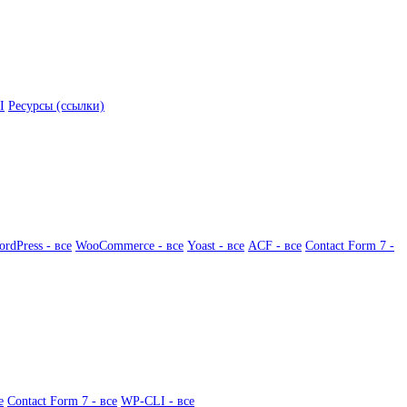
I
Ресурсы (ссылки)
rdPress - все
WooCommerce - все
Yoast - все
ACF - все
Contact Form 7 -
е
Contact Form 7 - все
WP-CLI - все