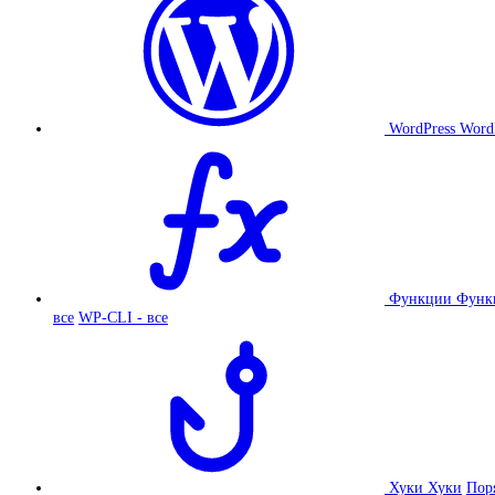
WordPress
Word
Функции
Функ
все
WP-CLI - все
Хуки
Хуки
Пор