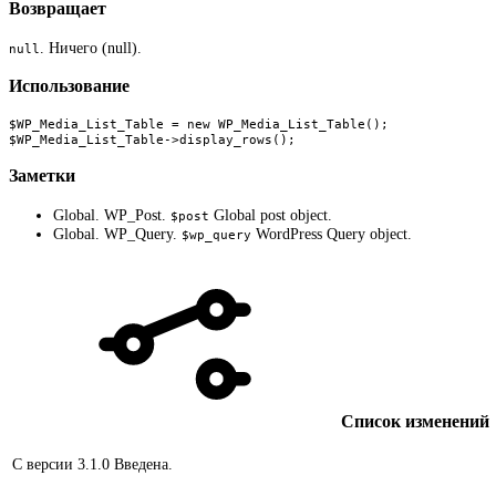
Возвращает
. Ничего (null).
null
Использование
$WP_Media_List_Table = new WP_Media_List_Table();

$WP_Media_List_Table->display_rows();
Заметки
Global. WP_Post.
Global post object.
$post
Global. WP_Query.
WordPress Query object.
$wp_query
Список изменений
С версии 3.1.0
Введена.