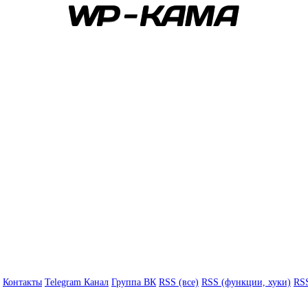
Контакты
Telegram Канал
Группа ВК
RSS (все)
RSS (функции, хуки)
RSS