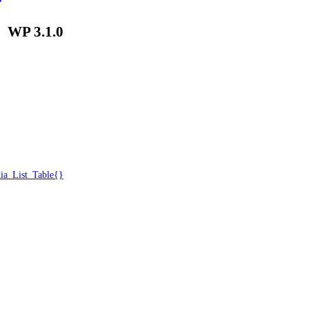
│
WP 3.1.0
a_List_Table{}