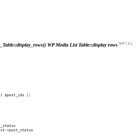
WP 7.0.2
Table::display_rows()
WP Media List Table::display rows