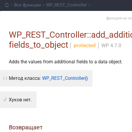
›
Все функции
›
WP_REST_Controller
›
функция не о
WP_REST_Controller::add_additi
fields_to_object
│
protected
│
WP 4.7.0
Adds the values from additional fields to a data object.
Метод класса:
WP_REST_Controller{}
Хуков нет.
Возвращает