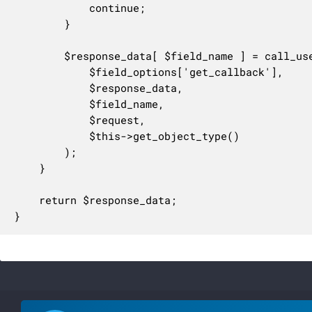
			continue;

		}

		$response_data[ $field_name ] = call_user_func(

			$field_options['get_callback'],

			$response_data,

			$field_name,

			$request,

			$this->get_object_type()

		);

	}

	return $response_data;

}