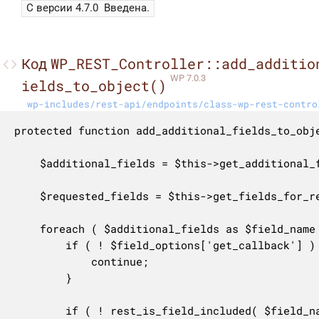
С версии 4.7.0
Введена.
WP_REST_Controller::add_additio
Код
WP 7.0.3
ields_to_object()
wp-includes/rest-api/endpoints/class-wp-rest-contro
protected function add_additional_fields_to_obje
	$additional_fields = $this->get_additional_fields();

	$requested_fields = $this->get_fields_for_response( $request );

	foreach ( $additional_fields as $field_name => $field_options ) {

		if ( ! $field_options['get_callback'] ) {

			continue;

		}

		if ( ! rest_is_field_included( $field_name, $requested_fields ) ) {
