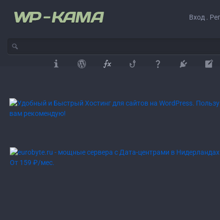
Вход . Ре