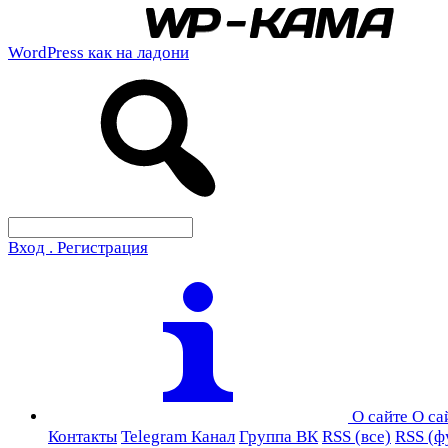
WordPress как на ладони
Вход . Регистрация
О сайте
О са
Контакты
Telegram Канал
Группа ВК
RSS (все)
RSS (ф