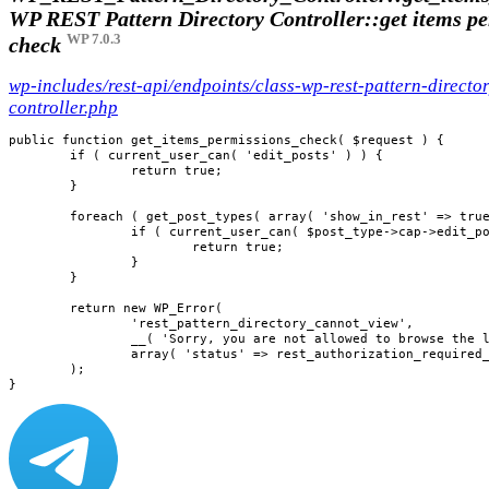
WP REST Pattern Directory Controller::get items p
WP 7.0.3
check
wp-includes/rest-api/endpoints/class-wp-rest-pattern-directo
controller.php
public function get_items_permissions_check( $request ) {

	if ( current_user_can( 'edit_posts' ) ) {

		return true;

	}

	foreach ( get_post_types( array( 'show_in_rest' => true ), 'objects' ) as $post_type ) {

		if ( current_user_can( $post_type->cap->edit_posts ) ) {

			return true;

		}

	}

	return new WP_Error(

		'rest_pattern_directory_cannot_view',

		__( 'Sorry, you are not allowed to browse the local block pattern directory.' ),

		array( 'status' => rest_authorization_required_code() )

	);

}