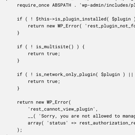
	require_once ABSPATH . 'wp-admin/includes/plugin.php';

	if ( ! $this->is_plugin_installed( $plugin ) ) {

		return new WP_Error( 'rest_plugin_not_found', __( 'Plugin not found.' ), array( 'status' => 404 ) );

	}

	if ( ! is_multisite() ) {

		return true;

	}

	if ( ! is_network_only_plugin( $plugin ) || is_plugin_active( $plugin ) || current_user_can( 'manage_network_plugins' ) ) {

		return true;

	}

	return new WP_Error(

		'rest_cannot_view_plugin',

		__( 'Sorry, you are not allowed to manage this plugin.' ),

		array( 'status' => rest_authorization_required_code() )

	);
