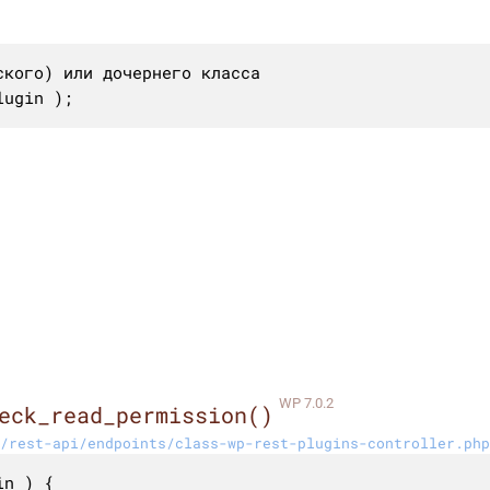
кого) или дочернего класса

lugin );
WP 7.0.2
eck_read_permission()
/rest-api/endpoints/class-wp-rest-plugins-controller.php
n ) {
