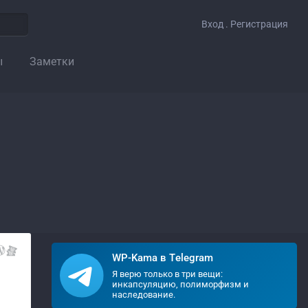
Вход . Регистрация
ы
Заметки
WP-Kama в Telegram
Я верю только в три вещи:
инкапсуляцию, полиморфизм и
наследование.