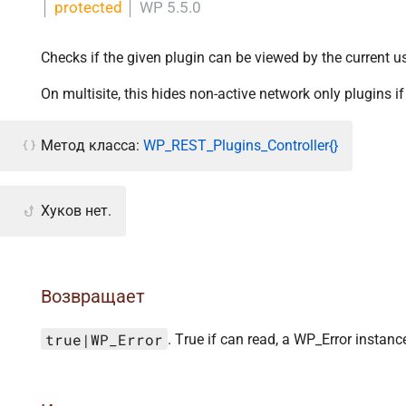
│
protected
│
WP 5.5.0
Checks if the given plugin can be viewed by the current us
On multisite, this hides non-active network only plugins 
Метод класса:
WP_REST_Plugins_Controller{}
Хуков нет.
Возвращает
true|WP_Error
. True if can read, a WP_Error instanc