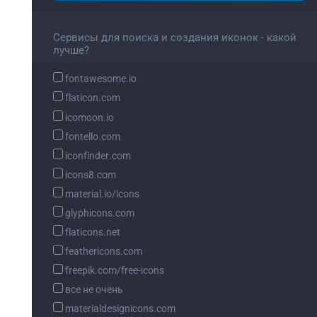
Сервисы для поиска и создания иконок - какой
лучше?
fontawesome.io
flaticon.com
icomoon.io
fontello.com
iconfinder.com
icons8.com
material.io/icons
glyphicons.com
flaticons.net
feathericons.com
freepik.com/free-icons
все не очень
materialdesignicons.com