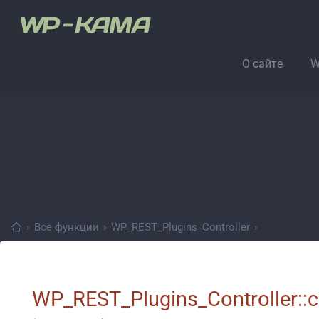
О сайте
W
›
Все функции
›
WP_REST_Plugins_Controller
›
WP_REST_Plugins_Controller::