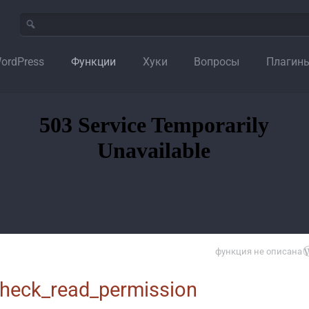
ordPress
Функции
Хуки
Вопросы
Плагин
функция не описана
check_read_permission