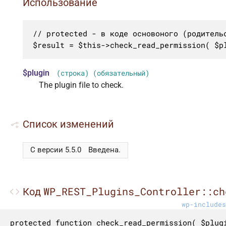
Использование
// protected - в коде основоного (родительс
$result = $this->check_read_permission( $p
$plugin
(строка) (обязательный)
The plugin file to check.
Список изменений
С версии 5.5.0
Введена.
WP_REST_Plugins_Controller::ch
Код
wp-includes
protected function check_read_permission( $plugi