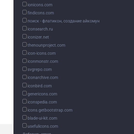
ionicons.com
findicons.com
поиск - флатикон, создание айкомун
iconsearch.ru
iconizer.net
thenounproject.com
icon-icons.com
iconmonstr.com
svgrepo.com
iconarchive.com
iconbird.com
genericons.com
iconspedia.com
icons.getbootstrap.com
blade-ui-kit.com
usefulicons.com