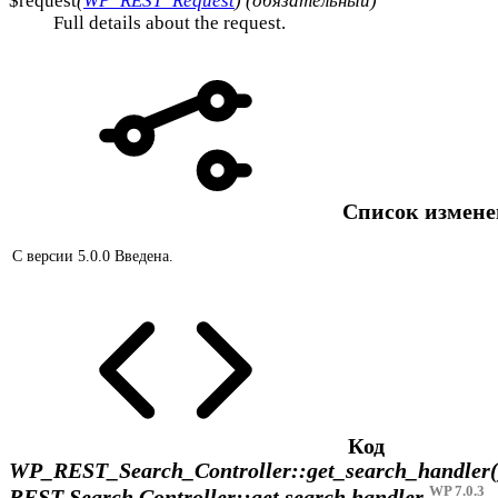
$request
(
WP_REST_Request
) (обязательный)
Full details about the request.
Список измен
С версии 5.0.0
Введена.
Код
WP_REST_Search_Controller::get_search_handler(
WP 7.0.3
REST Search Controller::get search handler