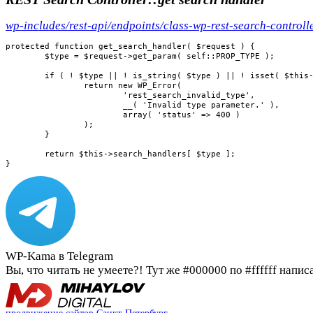
wp-includes/rest-api/endpoints/class-wp-rest-search-controll
protected function get_search_handler( $request ) {

	$type = $request->get_param( self::PROP_TYPE );

	if ( ! $type || ! is_string( $type ) || ! isset( $this->search_handlers[ $type ] ) ) {

		return new WP_Error(

			'rest_search_invalid_type',

			__( 'Invalid type parameter.' ),

			array( 'status' => 400 )

		);

	}

	return $this->search_handlers[ $type ];

}
WP-Kama в Telegram
Вы, что читать не умеете?! Тут же #000000 по #ffffff напис
продвижение сайтов Санкт-Петербург