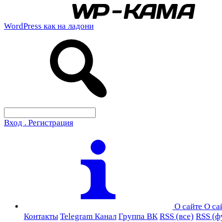
WordPress как на ладони
Вход . Регистрация
О сайте
О са
Контакты
Telegram Канал
Группа ВК
RSS (все)
RSS (ф