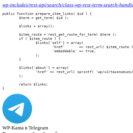
wp-includes/rest-api/search/class-wp-rest-term-search-handl
public function prepare_item_links( $id ) {

	$term = get_term( $id );

	$links = array();

	$item_route = rest_get_route_for_term( $term );

	if ( $item_route ) {

		$links['self'] = array(

			'href'       => rest_url( $item_route ),

			'embeddable' => true,

		);

	}

	$links['about'] = array(

		'href' => rest_url( sprintf( 'wp/v2/taxonomies/%s', $term->taxonomy ) ),

	);

	return $links;

}
WP-Kama в Telegram