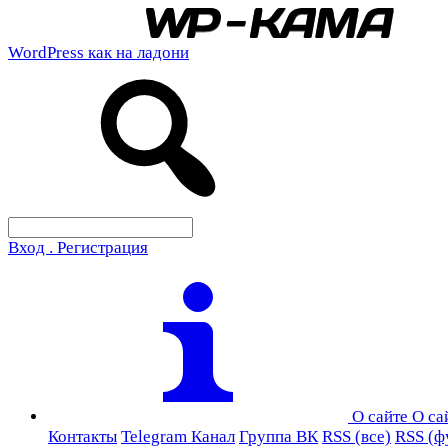
WordPress как на ладони
Вход . Регистрация
О сайте
О са
Контакты
Telegram Канал
Группа ВК
RSS (все)
RSS (ф