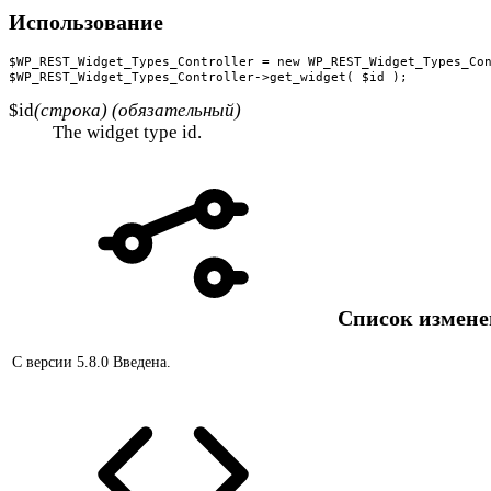
Использование
$WP_REST_Widget_Types_Controller = new WP_REST_Widget_Types_Con
$WP_REST_Widget_Types_Controller->get_widget( $id );
$id
(строка) (обязательный)
The widget type id.
Список измен
С версии 5.8.0
Введена.