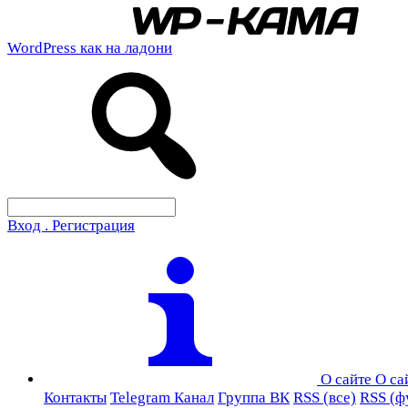
WordPress как на ладони
Вход . Регистрация
О сайте
О са
Контакты
Telegram Канал
Группа ВК
RSS (все)
RSS (ф