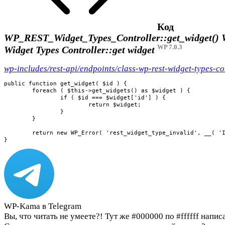
Код
WP_REST_Widget_Types_Controller::get_widget()
WP 7.0.3
Widget Types Controller::get widget
wp-includes/rest-api/endpoints/class-wp-rest-widget-types-co
public function get_widget( $id ) {

	foreach ( $this->get_widgets() as $widget ) {

		if ( $id === $widget['id'] ) {

			return $widget;

		}

	}

	return new WP_Error( 'rest_widget_type_invalid', __( 'Invalid widget type.' ), array( 'status' => 404 ) );

}
WP-Kama в Telegram
Вы, что читать не умеете?! Тут же #000000 по #ffffff напис