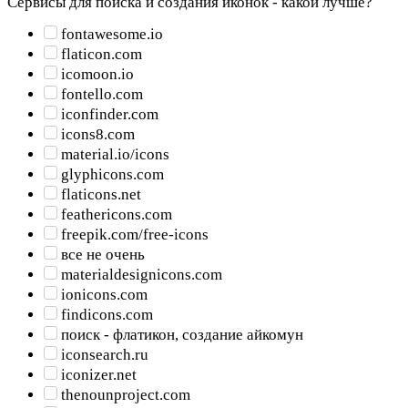
Сервисы для поиска и создания иконок - какой лучше?
fontawesome.io
flaticon.com
icomoon.io
fontello.com
iconfinder.com
icons8.com
material.io/icons
glyphicons.com
flaticons.net
feathericons.com
freepik.com/free-icons
все не очень
materialdesignicons.com
ionicons.com
findicons.com
поиск - флатикон, создание айкомун
iconsearch.ru
iconizer.net
thenounproject.com