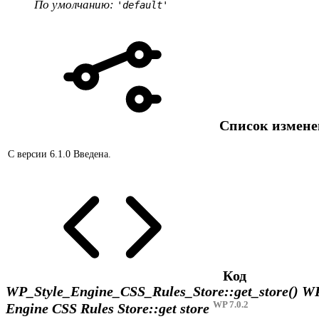
По умолчанию:
'default'
Список измен
С версии 6.1.0
Введена.
Код
WP_Style_Engine_CSS_Rules_Store::get_store()
WP
WP 7.0.2
Engine CSS Rules Store::get store