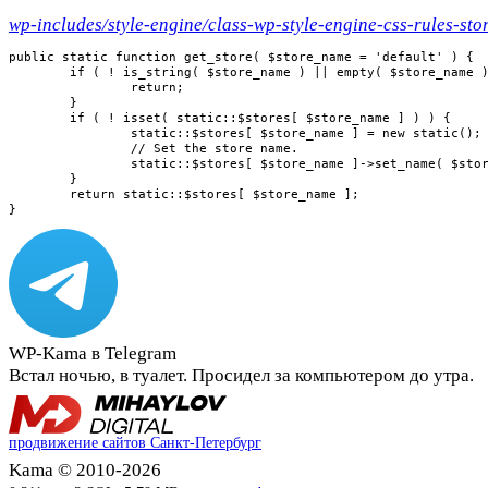
wp-includes/style-engine/class-wp-style-engine-css-rules-sto
public static function get_store( $store_name = 'default' ) {

	if ( ! is_string( $store_name ) || empty( $store_name ) ) {

		return;

	}

	if ( ! isset( static::$stores[ $store_name ] ) ) {

		static::$stores[ $store_name ] = new static();

		// Set the store name.

		static::$stores[ $store_name ]->set_name( $store_name );

	}

	return static::$stores[ $store_name ];

}
WP-Kama в Telegram
Встал ночью, в туалет. Просидел за компьютером до утра.
продвижение сайтов Санкт-Петербург
Kama © 2010-2026