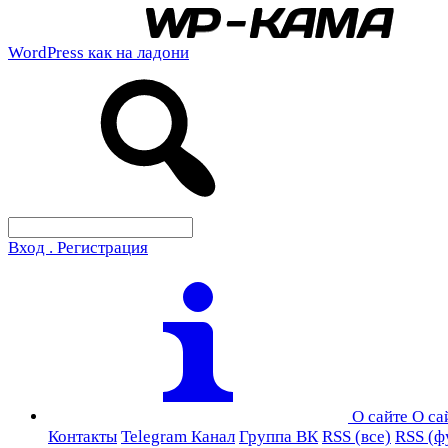
WordPress как на ладони
Вход . Регистрация
О сайте
О са
Контакты
Telegram Канал
Группа ВК
RSS (все)
RSS (ф