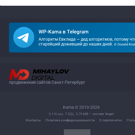
WP-Kama в Telegram
Алгоритм Евклида — дед алгоритмов, потому чт
старейший доживший до наших дней.
© Donald Knu
продвижение сайтов Санкт-Петербург
Kama © 2010-2026
0.116 sec. 7 SQL. 5.79 MB —
хостинг beget
Контакты
Политика конфиденциальности
О перепечатке
Стат