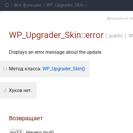
›
Все функции
›
WP_Upgrader_Skin
›
функция не о
WP_Upgrader_Skin::error
│
public
│
W
Displays an error message about the update.
Метод класса:
WP_Upgrader_Skin{}
Хуков нет.
Возвращает
null
. Ничего (null).