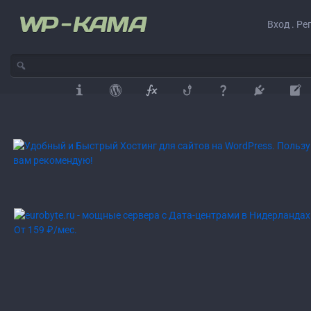
Вход . Ре