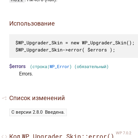
Использование
$WP_Upgrader_Skin = new WP_Upgrader_Skin();

$WP_Upgrader_Skin->error( $errors );
$errors
(строка|
WP_Error
) (обязательный)
Errors.
Список изменений
С версии 2.8.0
Введена.
WP 7.0.2
WP_Upgrader_Skin::error()
Код