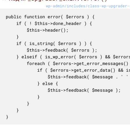
wp-admin/includes/class-wp-upgrader-
public function error( $errors ) {

	if ( ! $this->done_header ) {

		$this->header();

	}

	if ( is_string( $errors ) ) {

		$this->feedback( $errors );

	} elseif ( is_wp_error( $errors ) && $errors->has_errors() ) {

		foreach ( $errors->get_error_messages() as $message ) {

			if ( $errors->get_error_data() && is_string( $errors->get_error_data() ) ) {

				$this->feedback( $message . ' ' . esc_html( strip_tags( $errors->get_error_data() ) ) );

			} else {

				$this->feedback( $message );

			}

		}

	}

}