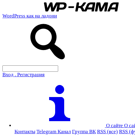
WordPress как на ладони
Вход . Регистрация
О сайте
О са
Контакты
Telegram Канал
Группа ВК
RSS (все)
RSS (ф