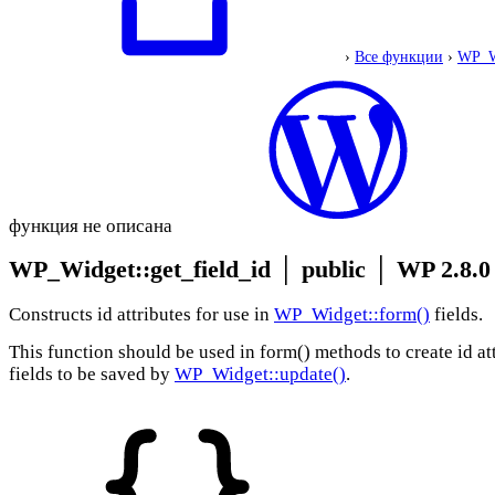
›
Все функции
›
WP_W
функция не описана
WP_Widget::get_field_id
│
public
│
WP 2.8.0
Constructs id attributes for use in
WP_Widget::form()
fields.
This function should be used in form() methods to create id att
fields to be saved by
WP_Widget::update()
.