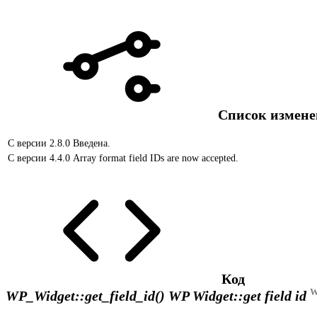
Список измен
С версии 2.8.0
Введена.
С версии 4.4.0
Array format field IDs are now accepted.
Код
W
WP_Widget::get_field_id()
WP Widget::get field id