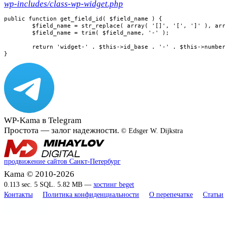
wp-includes/class-wp-widget.php
public function get_field_id( $field_name ) {

	$field_name = str_replace( array( '[]', '[', ']' ), array( '', '-', '' ), $field_name );

	$field_name = trim( $field_name, '-' );

	return 'widget-' . $this->id_base . '-' . $this->number . '-' . $field_name;

}
WP-Kama в Telegram
Простота — залог надежности.
© Edsger W. Dijkstra
продвижение сайтов Санкт-Петербург
Kama © 2010-2026
0.113 sec. 5 SQL. 5.82 MB —
хостинг beget
Контакты
Политика конфиденциальности
О перепечатке
Статьи