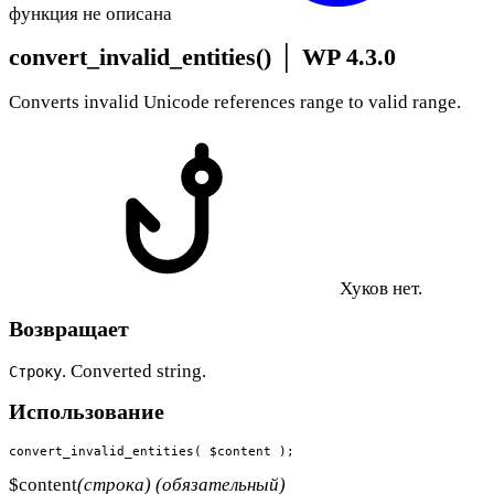
функция не описана
convert_invalid_entities()
│
WP 4.3.0
Converts invalid Unicode references range to valid range.
Хуков нет.
Возвращает
. Converted string.
Строку
Использование
convert_invalid_entities( $content );
$content
(строка) (обязательный)