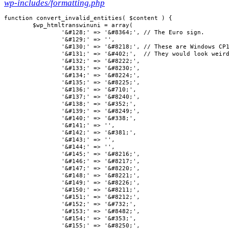
wp-includes/formatting.php
function convert_invalid_entities( $content ) {

	$wp_htmltranswinuni = array(

		'&#128;' => '&#8364;', // The Euro sign.

		'&#129;' => '',

		'&#130;' => '&#8218;', // These are Windows CP1252 specific characters.

		'&#131;' => '&#402;',  // They would look weird on non-Windows browsers.

		'&#132;' => '&#8222;',

		'&#133;' => '&#8230;',

		'&#134;' => '&#8224;',

		'&#135;' => '&#8225;',

		'&#136;' => '&#710;',

		'&#137;' => '&#8240;',

		'&#138;' => '&#352;',

		'&#139;' => '&#8249;',

		'&#140;' => '&#338;',

		'&#141;' => '',

		'&#142;' => '&#381;',

		'&#143;' => '',

		'&#144;' => '',

		'&#145;' => '&#8216;',

		'&#146;' => '&#8217;',

		'&#147;' => '&#8220;',

		'&#148;' => '&#8221;',

		'&#149;' => '&#8226;',

		'&#150;' => '&#8211;',

		'&#151;' => '&#8212;',

		'&#152;' => '&#732;',

		'&#153;' => '&#8482;',

		'&#154;' => '&#353;',

		'&#155;' => '&#8250;',
