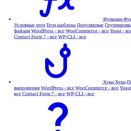
Функции
Фу
Условные теги
Теги шаблона
Популярные
Группировк
файлам
WordPress - все
WooCommerce - все
Yoast - вс
Contact Form 7 - все
WP-CLI - все
Хуки
Хуки
П
выполнения
WordPress - все
WooCommerce - все
Yoast
все
Contact Form 7 - все
WP-CLI - все