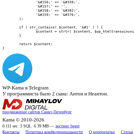
		'&#156;' => '&#339;',

		'&#157;' => '',

		'&#158;' => '&#382;',

		'&#159;' => '&#376;',

	);

	if ( str_contains( $content, '&#1' ) ) {

		$content = strtr( $content, $wp_htmltranswinuni );

	}

	return $content;

}
WP-Kama в Telegram
У программиста было 2 сына: Антон и Неантон.
продвижение сайтов Санкт-Петербург
Kama © 2010-2026
0.111 sec. 3 SQL. 6.39 MB —
хостинг beget
Контакты
Политика конфиденциальности
О перепечатке
Статьи