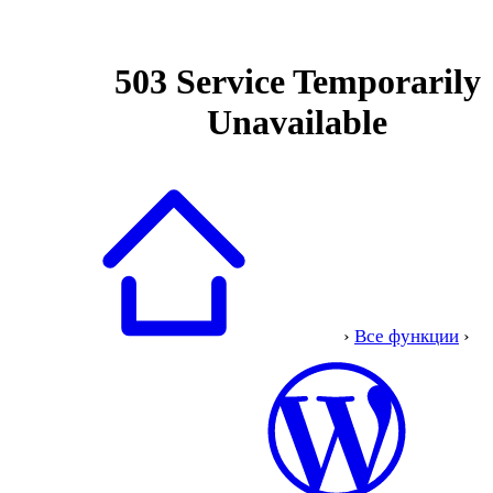
›
Все функции
›