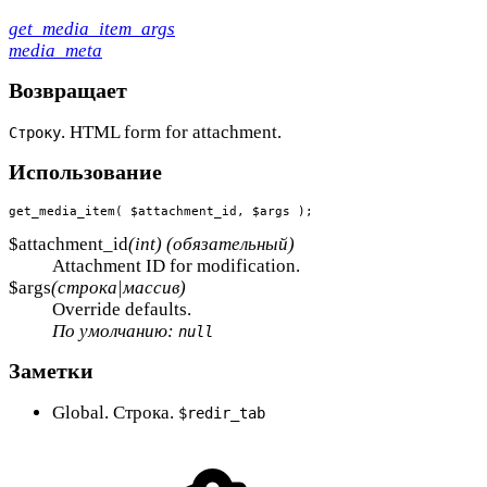
get_media_item_args
media_meta
Возвращает
. HTML form for attachment.
Строку
Использование
get_media_item( $attachment_id, $args );
$attachment_id
(int) (обязательный)
Attachment ID for modification.
$args
(строка|массив)
Override defaults.
По умолчанию:
null
Заметки
Global. Строка.
$redir_tab