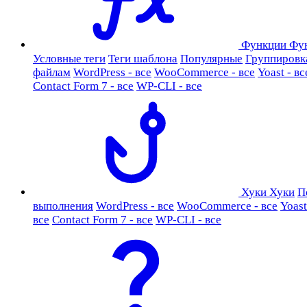
Функции
Фу
Условные теги
Теги шаблона
Популярные
Группировк
файлам
WordPress - все
WooCommerce - все
Yoast - вс
Contact Form 7 - все
WP-CLI - все
Хуки
Хуки
П
выполнения
WordPress - все
WooCommerce - все
Yoast
все
Contact Form 7 - все
WP-CLI - все