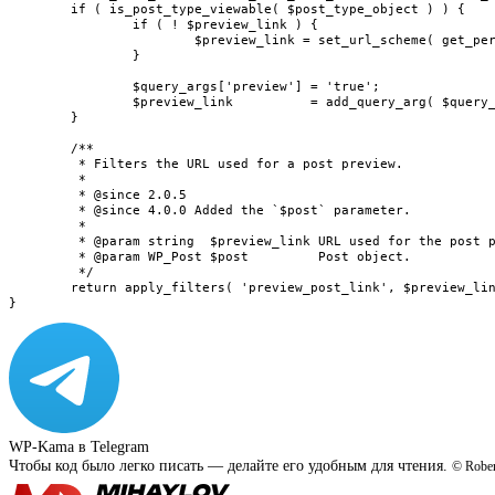
	if ( is_post_type_viewable( $post_type_object ) ) {

		if ( ! $preview_link ) {

			$preview_link = set_url_scheme( get_permalink( $post ) );

		}

		$query_args['preview'] = 'true';

		$preview_link          = add_query_arg( $query_args, $preview_link );

	}

	/**

	 * Filters the URL used for a post preview.

	 *

	 * @since 2.0.5

	 * @since 4.0.0 Added the `$post` parameter.

	 *

	 * @param string  $preview_link URL used for the post preview.

	 * @param WP_Post $post         Post object.

	 */

	return apply_filters( 'preview_post_link', $preview_link, $post );

}
WP-Kama в Telegram
Чтобы код было легко писать — делайте его удобным для чтения.
© Rober