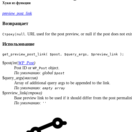
Хуки из функции
preview_post_link
Возвращает
. URL used for the post preview, or null if the post does not exis
Строку|null
Использование
get_preview_post_link( $post, $query_args, $preview_link );
$post
(int|
WP_Post
)
Post ID or
object.
WP_Post
По умолчанию: global
$post
$query_args
(массив)
Array of additional query args to be appended to the link.
По умолчанию:
empty array
$preview_link
(строка)
Base preview link to be used if it should differ from the post permalin
По умолчанию:
''