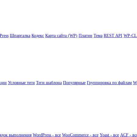
Press
Шпаргалка
Кодекс
Карта сайта (WP)
Плагин
Тема
REST API
WP-CL
ции
Условные теги
Теги шаблона
Популярные
Группировка по файлам
Wo
ядок выполнения
WordPress - все
WooCommerce - все
Yoast - все
ACF - вс