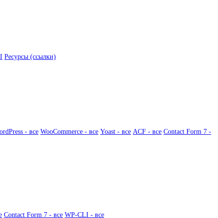
I
Ресурсы (ссылки)
rdPress - все
WooCommerce - все
Yoast - все
ACF - все
Contact Form 7 -
е
Contact Form 7 - все
WP-CLI - все