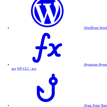
WordPress
Word
Функции
Функ
все
WP-CLI - все
Хуки
Хуки
Пор