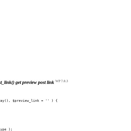
WP 7.0.3
t_link()
get preview post link
ay(), $preview_link = '' ) {
