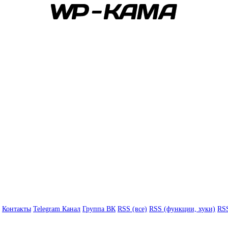
Контакты
Telegram Канал
Группа ВК
RSS (все)
RSS (функции, хуки)
RSS