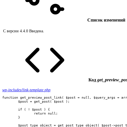
Список изменений
С версии 4.4.0
Введена.
Код
get_preview_pos
wp-includes/link-template.php
function get_preview_post_link( $post = null, $query_args = arr
	$post = get_post( $post );

	if ( ! $post ) {

		return null;

	}

	$post_type_object = get_post_type_object( $post->post_type );
