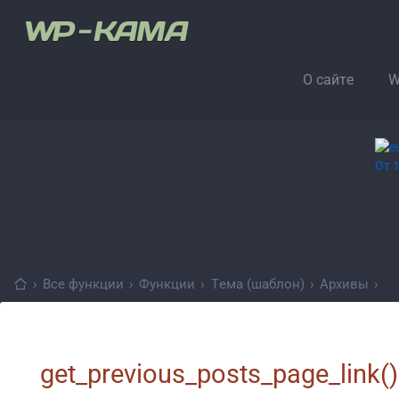
О сайте
W
›
Все функции
›
Функции
›
Тема (шаблон)
›
Архивы
›
get_previous_posts_page_link()