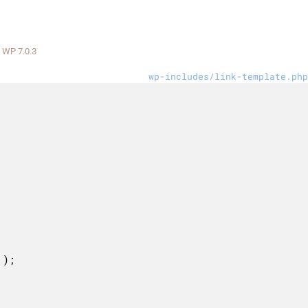
WP 7.0.3
wp-includes/link-template.php