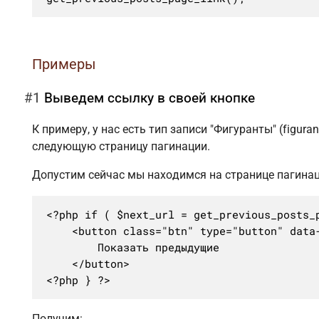
Примеры
#1
Выведем ссылку в своей кнопке
К примеру, у нас есть тип записи "Фигуранты" (figur
следующую страницу пагинации.
Допустим сейчас мы находимся на странице пагинац
<?php if ( $next_url = get_previous_posts_p
	<button class="btn" type="button" data-url="<?= $next_url ?>">

		Показать предыдущие

	</button>

<?php } ?>
Получим: