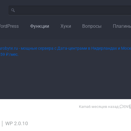
ordPress
Функции
Хуки
Вопросы
Плагин
Kama
6 месяцев назад
EN
│
WP 2.0.10