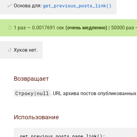
get_previous_posts_link()
Основа для:
1 раз — 0.0017691 сек
(очень медленно)
| 50000 раз 
Хуков нет.
Возвращает
Строку|null
. URL архива постов опубликованных
Использование
get_previous_posts_page_link();