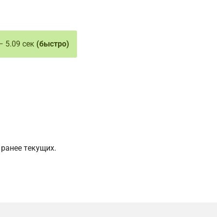
— 5.09 сек
(быстро)
 ранее текущих.