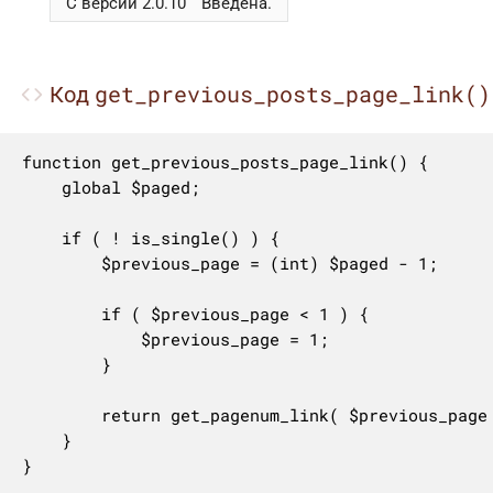
С версии 2.0.10
Введена.
get_previous_posts_page_link()
Код
function get_previous_posts_page_link() {

	global $paged;

	if ( ! is_single() ) {

		$previous_page = (int) $paged - 1;

		if ( $previous_page < 1 ) {

			$previous_page = 1;

		}

		return get_pagenum_link( $previous_page );

	}

}