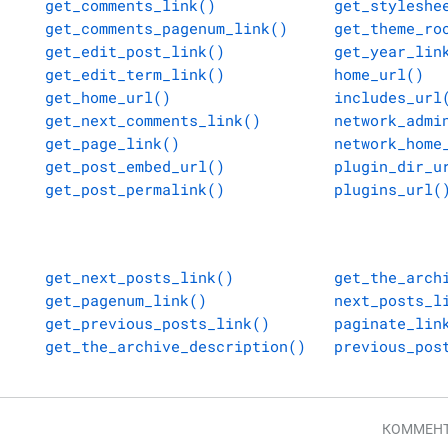
get_comments_link()
get_styleshe
get_comments_pagenum_link()
get_theme_ro
get_edit_post_link()
get_year_lin
get_edit_term_link()
home_url()
get_home_url()
includes_url
get_next_comments_link()
network_admi
get_page_link()
network_home
get_post_embed_url()
plugin_dir_u
get_post_permalink()
plugins_url(
get_next_posts_link()
get_the_arch
get_pagenum_link()
next_posts_l
get_previous_posts_link()
paginate_lin
get_the_archive_description()
previous_pos
КОММЕНТ