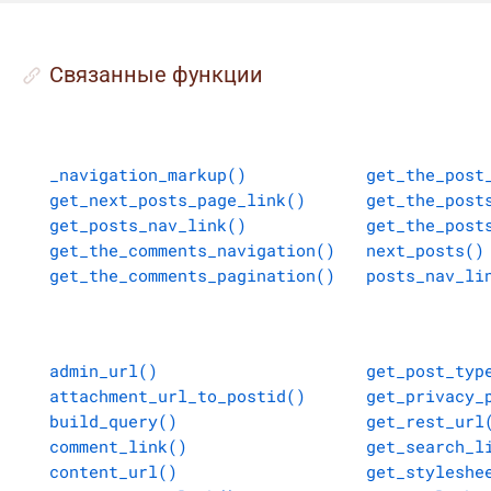
Cвязанные функции
_navigation_markup()
get_the_post
get_next_posts_page_link()
get_the_post
get_posts_nav_link()
get_the_post
get_the_comments_navigation()
next_posts()
get_the_comments_pagination()
posts_nav_li
admin_url()
get_post_typ
attachment_url_to_postid()
get_privacy_
build_query()
get_rest_url
comment_link()
get_search_l
content_url()
get_styleshe