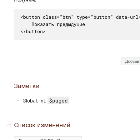
<button class="btn" type="button" data-url=
	Показать предыдущие

</button>
Добави
Заметки
$paged
Global. int.
Список изменений