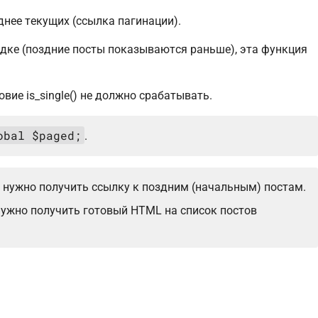
днее текущих (ссылка пагинации).
дке (поздние посты показываются раньше), эта функция
словие is_single() не должно срабатывать.
obal $paged;
.
а нужно получить ссылку к поздним (начальным) постам.
 нужно получить готовый HTML на список постов