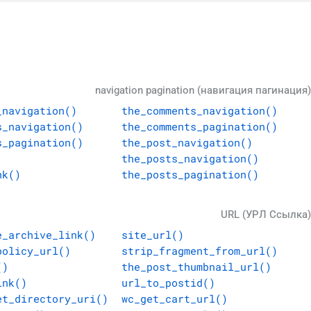
navigation pagination (навигация пагинация)
_navigation()
the_comments_navigation()
s_navigation()
the_comments_pagination()
s_pagination()
the_post_navigation()
the_posts_navigation()
nk()
the_posts_pagination()
URL (УРЛ Ссылка)
e_archive_link()
site_url()
policy_url()
strip_fragment_from_url()
()
the_post_thumbnail_url()
ink()
url_to_postid()
et_directory_uri()
wc_get_cart_url()