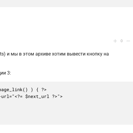
0
ants) и мы в этом архиве хотим вывести кнопку на
ии 3:
age_link() ) { ?>
