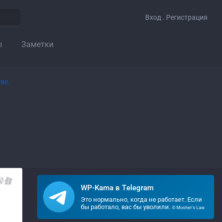
Вход . Регистрация
ы
Заметки
WP-Kama в Telegram
Это нормально, когда не работает. Если
бы работало, вас бы уволили.
© Mosher’s Law