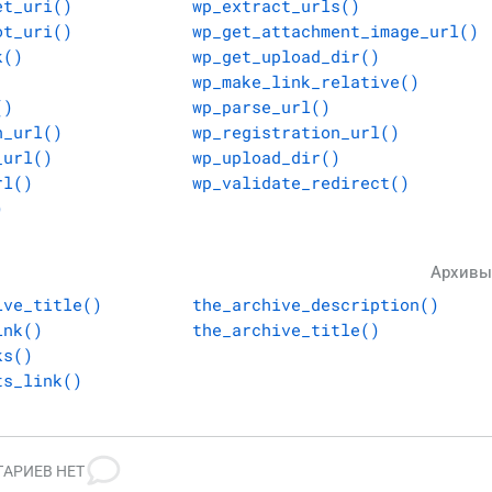
et_uri()
wp_extract_urls()
ot_uri()
wp_get_attachment_image_url()
k()
wp_get_upload_dir()
wp_make_link_relative()
()
wp_parse_url()
n_url()
wp_registration_url()
_url()
wp_upload_dir()
rl()
wp_validate_redirect()
)
Архивы
ive_title()
the_archive_description()
ink()
the_archive_title()
ks()
ts_link()
АРИЕВ НЕТ