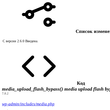
Список измен
С версии 2.6.0
Введена.
Код
media_upload_flash_bypass()
media upload flash b
7.0.2
wp-admin/includes/media.php