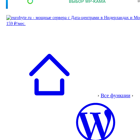
›
Все функции
›