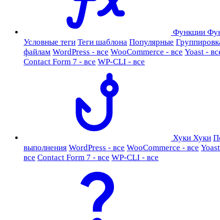
Функции
Фу
Условные теги
Теги шаблона
Популярные
Группировк
файлам
WordPress - все
WooCommerce - все
Yoast - вс
Contact Form 7 - все
WP-CLI - все
Хуки
Хуки
П
выполнения
WordPress - все
WooCommerce - все
Yoast
все
Contact Form 7 - все
WP-CLI - все