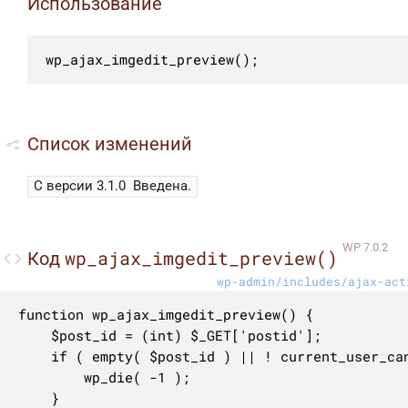
Использование
wp_ajax_imgedit_preview();
Список изменений
С версии 3.1.0
Введена.
WP 7.0.2
wp_ajax_imgedit_preview()
Код
wp-admin/includes/ajax-act
function wp_ajax_imgedit_preview() {

	$post_id = (int) $_GET['postid'];

	if ( empty( $post_id ) || ! current_user_can( 'edit_post', $post_id ) ) {

		wp_die( -1 );

	}
