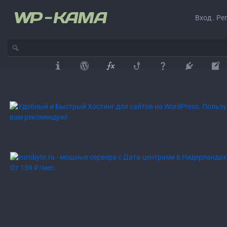
Вход . Ре