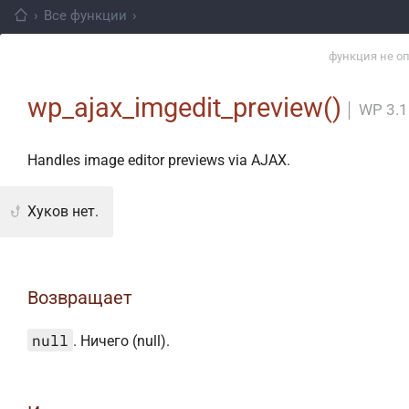
›
Все функции
›
функция не о
wp_ajax_imgedit_preview()
│
WP 3.1
Handles image editor previews via AJAX.
Хуков нет.
Возвращает
null
. Ничего (null).