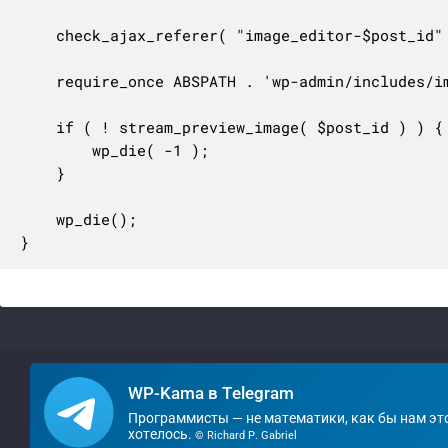
	check_ajax_referer( "image_editor-$post_id" );

	require_once ABSPATH . 'wp-admin/includes/image-edit.php';

	if ( ! stream_preview_image( $post_id ) ) {

		wp_die( -1 );

	}

	wp_die();

}
WP-Kama в Telegram
Программисты — не математики, как бы нам эт
хотелось.
© Richard P. Gabriel