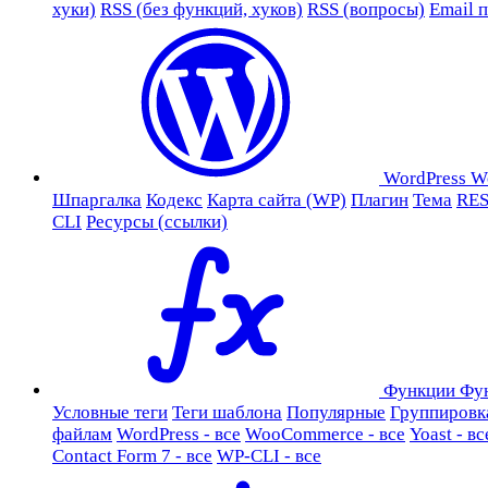
хуки)
RSS (без функций, хуков)
RSS (вопросы)
Email 
WordPress
W
Шпаргалка
Кодекс
Карта сайта (WP)
Плагин
Тема
RES
CLI
Ресурсы (ссылки)
Функции
Фу
Условные теги
Теги шаблона
Популярные
Группировк
файлам
WordPress - все
WooCommerce - все
Yoast - вс
Contact Form 7 - все
WP-CLI - все