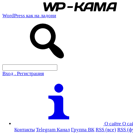
WordPress как на ладони
Вход . Регистрация
О сайте
О са
Контакты
Telegram Канал
Группа ВК
RSS (все)
RSS (ф