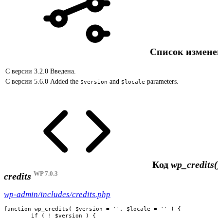
Список измен
С версии 3.2.0
Введена.
С версии 5.6.0
Added the
and
parameters.
$version
$locale
Код
wp_credits(
WP 7.0.3
credits
wp-admin/includes/credits.php
function wp_credits( $version = '', $locale = '' ) {

	if ( ! $version ) {
