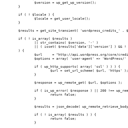
		$version = wp_get_wp_version();

	}

	if ( ! $locale ) {

		$locale = get_user_locale();

	}

	$results = get_site_transient( 'wordpress_credits_' . $locale );

	if ( ! is_array( $results )

		|| str_contains( $version, '-' )

		|| ( isset( $results['data']['version'] ) && ! str_starts_with( $version, $results['data']['version'] ) )

	) {

		$url     = "http://api.wordpress.org/core/credits/1.1/?version={$version}&locale={$locale}";

		$options = array( 'user-agent' => 'WordPress/' . $version . '; ' . home_url( '/' ) );

		if ( wp_http_supports( array( 'ssl' ) ) ) {

			$url = set_url_scheme( $url, 'https' );

		}

		$response = wp_remote_get( $url, $options );

		if ( is_wp_error( $response ) || 200 !== wp_remote_retrieve_response_code( $response ) ) {

			return false;

		}

		$results = json_decode( wp_remote_retrieve_body( $response ), true );

		if ( ! is_array( $results ) ) {

			return false;

		}
