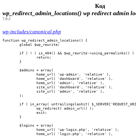
Код
wp_redirect_admin_locations()
wp redirect admin l
7.0.2
wp-includes/canonical.php
function wp_redirect_admin_locations() {

	global $wp_rewrite;

	if ( ! ( is_404() && $wp_rewrite->using_permalinks() ) ) {

		return;

	}

	$admins = array(

		home_url( 'wp-admin', 'relative' ),

		home_url( 'dashboard', 'relative' ),

		home_url( 'admin', 'relative' ),

		site_url( 'dashboard', 'relative' ),

		site_url( 'admin', 'relative' ),

	);

	if ( in_array( untrailingslashit( $_SERVER['REQUEST_URI'] ), $admins, true ) ) {

		wp_redirect( admin_url() );

		exit;

	}

	$logins = array(

		home_url( 'wp-login.php', 'relative' ),

		home_url( 'login.php', 'relative' ),
