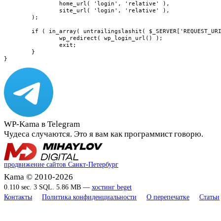
		home_url( 'login', 'relative' ),

		site_url( 'login', 'relative' ),

	);

	if ( in_array( untrailingslashit( $_SERVER['REQUEST_URI'] ), $logins, true ) ) {

		wp_redirect( wp_login_url() );

		exit;

	}

}
WP-Kama в Telegram
Чудеса случаются. Это я вам как программист говорю.
продвижение сайтов Санкт-Петербург
Kama © 2010-2026
0.110 sec. 3 SQL. 5.86 MB —
хостинг beget
Контакты
Политика конфиденциальности
О перепечатке
Статьи