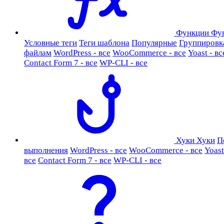
Функции
Фу
Условные теги
Теги шаблона
Популярные
Группировк
файлам
WordPress - все
WooCommerce - все
Yoast - вс
Contact Form 7 - все
WP-CLI - все
Хуки
Хуки
П
выполнения
WordPress - все
WooCommerce - все
Yoast
все
Contact Form 7 - все
WP-CLI - все