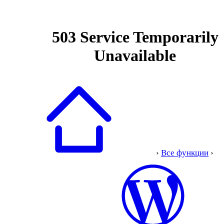
›
Все функции
›