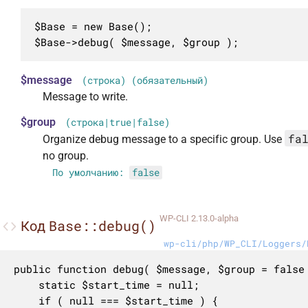
$Base = new Base();

$Base->debug( $message, $group );
$message
(строка) (обязательный)
Message to write.
$group
(строка|true|false)
fa
Organize debug message to a specific group. Use
no group.
По умолчанию:
false
WP-CLI 2.13.0-alpha
Base::debug()
Код
wp-cli/php/WP_CLI/Loggers/
public function debug( $message, $group = false 
	static $start_time = null;

	if ( null === $start_time ) {
