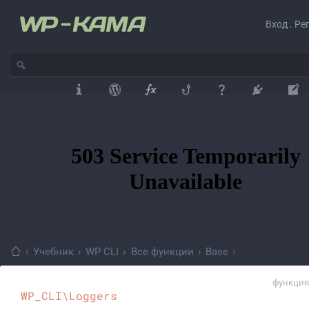
Вход . Ре
›
Учебник
›
WP CLI
›
Все функции
›
Base
›
функция
WP_CLI\Loggers