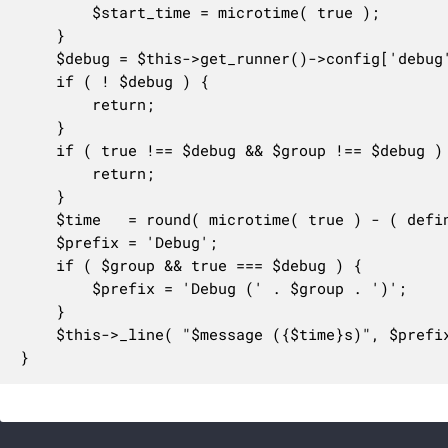
		$start_time = microtime( true );

	}

	$debug = $this->get_runner()->config['debug'];

	if ( ! $debug ) {

		return;

	}

	if ( true !== $debug && $group !== $debug ) {

		return;

	}

	$time   = round( microtime( true ) - ( defined( 'WP_CLI_START_MICROTIME' ) ? WP_CLI_START_MICROTIME : $start_time ), 3 );

	$prefix = 'Debug';

	if ( $group && true === $debug ) {

		$prefix = 'Debug (' . $group . ')';

	}

	$this->_line( "$message ({$time}s)", $prefix, '%B', STDERR );

}