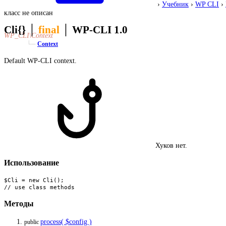
›
Учебник
›
WP CLI
›
класс не описан
Cli{}
│
final
│
WP-CLI 1.0
WP_CLI\Context
└─
Context
Default WP-CLI context.
Хуков нет.
Использование
$Cli = new Cli();

// use class methods
Методы
process( $config )
public