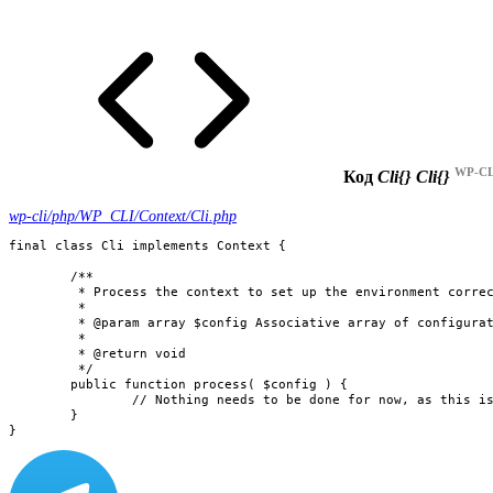
WP-CLI
Код
Cli{}
Cli{}
wp-cli/php/WP_CLI/Context/Cli.php
final class Cli implements Context {

	/**

	 * Process the context to set up the environment correctly.

	 *

	 * @param array $config Associative array of configuration data.

	 *

	 * @return void

	 */

	public function process( $config ) {

		// Nothing needs to be done for now, as this is the default.

	}

}