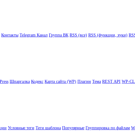
Контакты
Telegram Канал
Группа ВК
RSS (все)
RSS (функции, хуки)
RSS
Press
Шпаргалка
Кодекс
Карта сайта (WP)
Плагин
Тема
REST API
WP-CL
ции
Условные теги
Теги шаблона
Популярные
Группировка по файлам
Wo