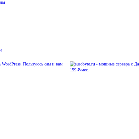
ины
и