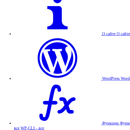
О сайте
О сайте
WordPress
Word
Функции
Функ
все
WP-CLI - все