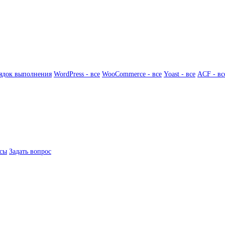
ядок выполнения
WordPress - все
WooCommerce - все
Yoast - все
ACF - вс
сы
Задать вопрос