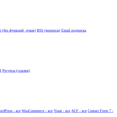
 (без функций, хуков)
RSS (вопросы)
Email подписка
I
Ресурсы (ссылки)
rdPress - все
WooCommerce - все
Yoast - все
ACF - все
Contact Form 7 -