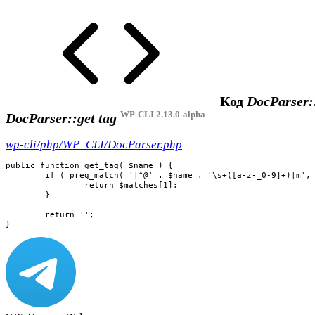
Код
DocParser:
WP-CLI 2.13.0-alpha
DocParser::get tag
wp-cli/php/WP_CLI/DocParser.php
public function get_tag( $name ) {

	if ( preg_match( '|^@' . $name . '\s+([a-z-_0-9]+)|m', $this->doc_comment, $matches ) ) {

		return $matches[1];

	}

	return '';

}