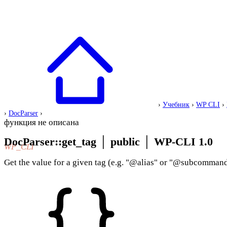
›
Учебник
›
WP CLI
›
›
DocParser
›
функция не описана
DocParser::get_tag
│
public
│
WP-CLI 1.0
WP_CLI
Get the value for a given tag (e.g. "@alias" or "@subcomman