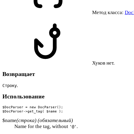
Метод класса:
Doc
Хуков нет.
Возвращает
.
Строку
Использование
$DocParser = new DocParser();

$DocParser->get_tag( $name );
$name
(строка) (обязательный)
Name for the tag, without
.
'@'