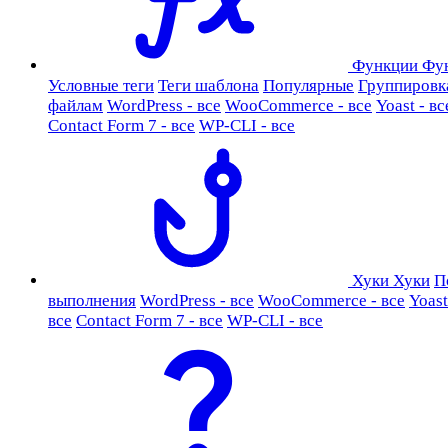
Функции
Фу
Условные теги
Теги шаблона
Популярные
Группировк
файлам
WordPress - все
WooCommerce - все
Yoast - вс
Contact Form 7 - все
WP-CLI - все
Хуки
Хуки
П
выполнения
WordPress - все
WooCommerce - все
Yoast
все
Contact Form 7 - все
WP-CLI - все