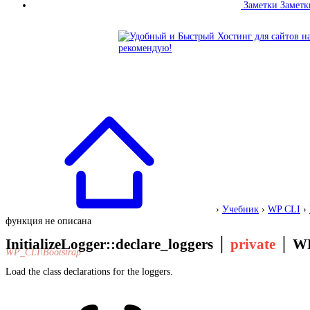
Заметки
Заметк
›
Учебник
›
WP CLI
›
функция не описана
InitializeLogger::declare_loggers
│
private
│
WP
WP_CLI\Bootstrap
Load the class declarations for the loggers.