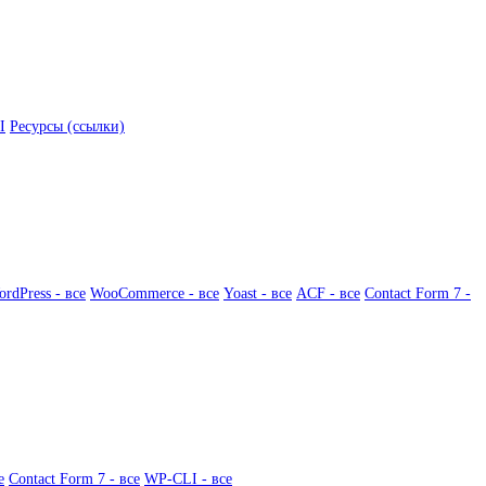
I
Ресурсы (ссылки)
rdPress - все
WooCommerce - все
Yoast - все
ACF - все
Contact Form 7 -
е
Contact Form 7 - все
WP-CLI - все