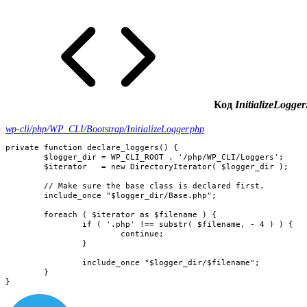
Код
InitializeLogger
wp-cli/php/WP_CLI/Bootstrap/InitializeLogger.php
private function declare_loggers() {

	$logger_dir = WP_CLI_ROOT . '/php/WP_CLI/Loggers';

	$iterator   = new DirectoryIterator( $logger_dir );

	// Make sure the base class is declared first.

	include_once "$logger_dir/Base.php";

	foreach ( $iterator as $filename ) {

		if ( '.php' !== substr( $filename, - 4 ) ) {

			continue;

		}

		include_once "$logger_dir/$filename";

	}

}