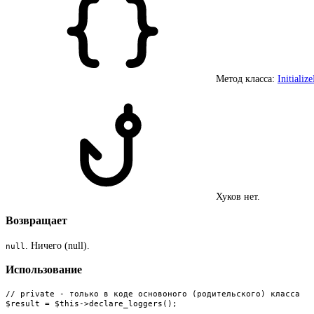
Метод класса:
Initiali
Хуков нет.
Возвращает
. Ничего (null).
null
Использование
// private - только в коде основоного (родительского) класса

$result = $this->declare_loggers();