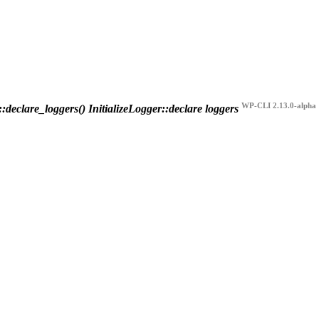
WP-CLI 2.13.0-alpha
::declare_loggers()
InitializeLogger::declare loggers