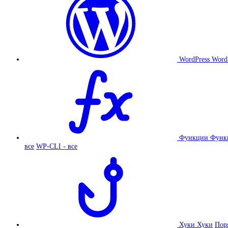
WordPress
Word
Функции
Функ
все
WP-CLI - все
Хуки
Хуки
Пор