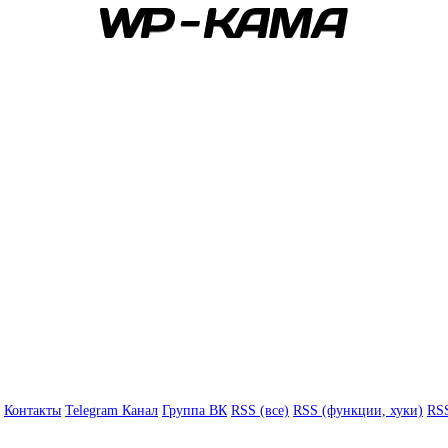
Контакты
Telegram Канал
Группа ВК
RSS (все)
RSS (функции, хуки)
RSS