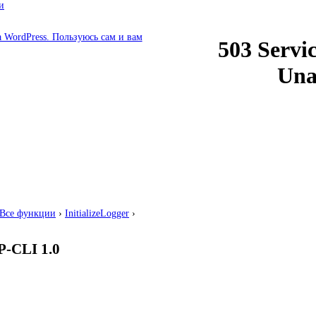
и
Все функции
›
InitializeLogger
›
-CLI 1.0