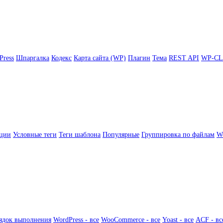
Press
Шпаргалка
Кодекс
Карта сайта (WP)
Плагин
Тема
REST API
WP-CL
ции
Условные теги
Теги шаблона
Популярные
Группировка по файлам
Wo
ядок выполнения
WordPress - все
WooCommerce - все
Yoast - все
ACF - вс