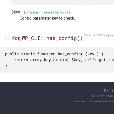
$key
(строка) (обязательный)
Config parameter key to check.
WP-CLI 2.13.0-alpha
WP_CLI::has_config()
Код
public static function has_config( $key ) {

	return array_key_exists( $key, self::get_runner()->config );

}
Kama 
0.113 sec. 4 SQ
Контакты
Политика конфиде