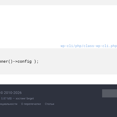
wp-cli/php/class-wp-cli.php
© 2010-2026
L. 5.87 MB —
хостинг beget
нциальности
О перепечатке
Статьи