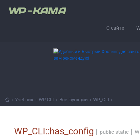
О сайте
W
›
Учебник
›
WP CLI
›
Все функции
›
WP_CLI
›
WP_CLI::has_config
│
public static
│
WP