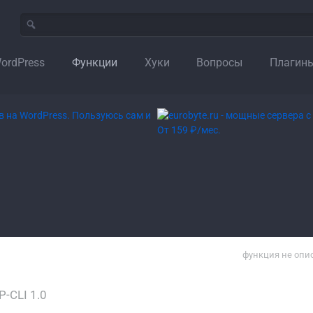
ordPress
Функции
Хуки
Вопросы
Плагин
функция не опи
-CLI 1.0