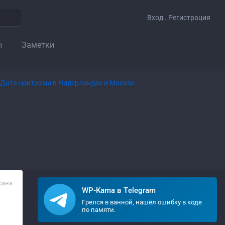
Вход . Регистрация
ы
Заметки
сана
WP-Kama в Telegram
Грелся в ванной, нашёл ошибку в коде
по памяти.