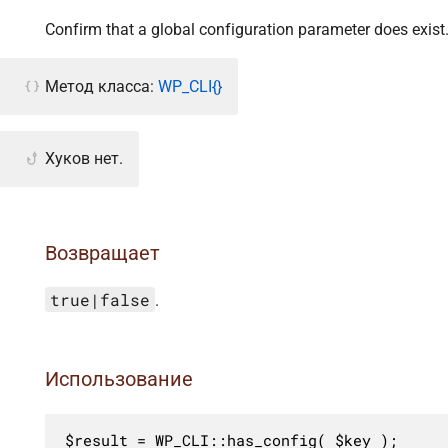
Confirm that a global configuration parameter does exist
Метод класса:
WP_CLI{}
Хуков нет.
Возвращает
true|false
.
Использование
$result = WP_CLI::has_config( $key );