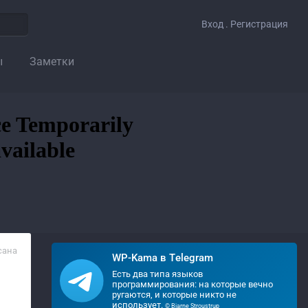
Вход . Регистрация
ы
Заметки
сана
WP-Kama в Telegram
Есть два типа языков
программирования: на которые вечно
ругаются, и которые никто не
использует.
© Bjarne Stroustrup