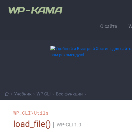
О сайте
W
›
Учебник
›
WP CLI
›
Все функции
›
WP_CLI\Utils
load_file()
│
WP-CLI 1.0