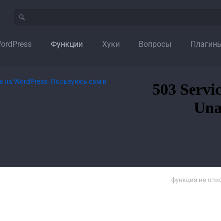
ordPress
Функции
Хуки
Вопросы
Плагин
функция не опи