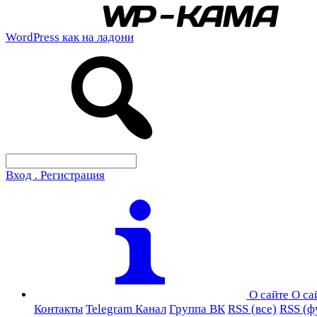
WordPress как на ладони
Вход . Регистрация
О сайте
О са
Контакты
Telegram Канал
Группа ВК
RSS (все)
RSS (ф