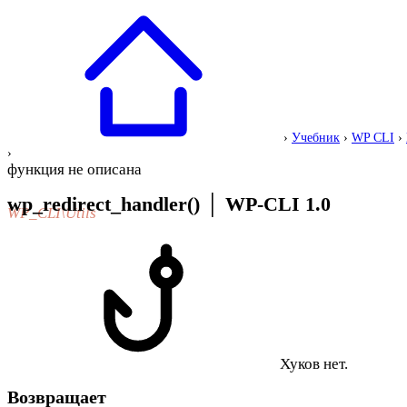
›
Учебник
›
WP CLI
›
›
функция не описана
wp_redirect_handler()
│
WP-CLI 1.0
WP_CLI\Utils
Хуков нет.
Возвращает