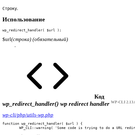
.
Строку
Использование
wp_redirect_handler( $url );
$url
(строка) (обязательный)
.
Код
WP-CLI 2.13.
wp_redirect_handler()
wp redirect handler
wp-cli/php/utils-wp.php
function wp_redirect_handler( $url ) {

	WP_CLI::warning( 'Some code is trying to do a URL redirect. Backtrace:' );
