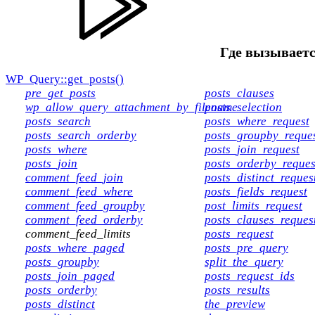
Где вызываетс
WP_Query::get_posts()
pre_get_posts
posts_clauses
wp_allow_query_attachment_by_filename
posts_selection
posts_search
posts_where_request
posts_search_orderby
posts_groupby_reque
posts_where
posts_join_request
posts_join
posts_orderby_reques
comment_feed_join
posts_distinct_reques
comment_feed_where
posts_fields_request
comment_feed_groupby
post_limits_request
comment_feed_orderby
posts_clauses_reques
comment_feed_limits
posts_request
posts_where_paged
posts_pre_query
posts_groupby
split_the_query
posts_join_paged
posts_request_ids
posts_orderby
posts_results
posts_distinct
the_preview