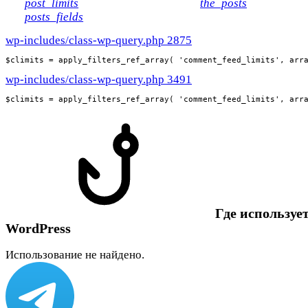
post_limits
the_posts
posts_fields
wp-includes/class-wp-query.php 2875
$climits = apply_filters_ref_array( 'comment_feed_limits', arr
wp-includes/class-wp-query.php 3491
$climits = apply_filters_ref_array( 'comment_feed_limits', arr
Где использует
WordPress
Использование не найдено.