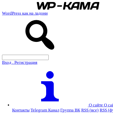
WordPress как на ладони
Вход . Регистрация
О сайте
О са
Контакты
Telegram Канал
Группа ВК
RSS (все)
RSS (ф