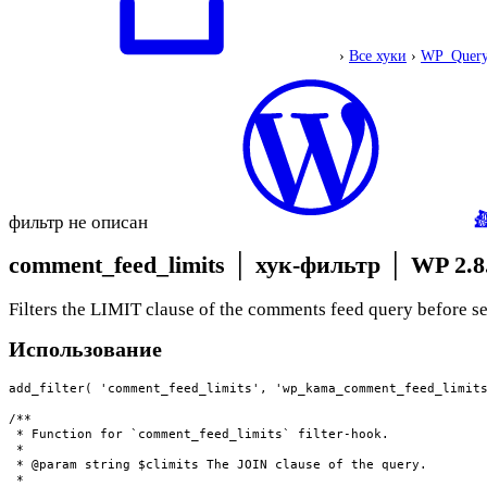
›
Все хуки
›
WP_Query:
фильтр не описан
comment_feed_limits
│
хук-фильтр
│
WP 2.8
Filters the LIMIT clause of the comments feed query before s
Использование
add_filter( 'comment_feed_limits', 'wp_kama_comment_feed_limits
/**

 * Function for `comment_feed_limits` filter-hook.

 * 

 * @param string $climits The JOIN clause of the query.

 *
