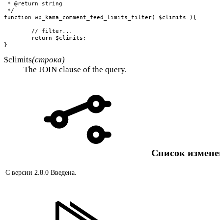
 * @return string

 */

function wp_kama_comment_feed_limits_filter( $climits ){

	// filter...

	return $climits;

}
$climits
(строка)
The JOIN clause of the query.
Список измен
С версии 2.8.0
Введена.