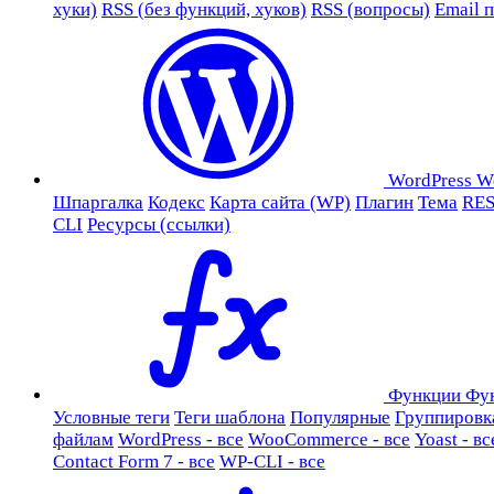
хуки)
RSS (без функций, хуков)
RSS (вопросы)
Email 
WordPress
W
Шпаргалка
Кодекс
Карта сайта (WP)
Плагин
Тема
RES
CLI
Ресурсы (ссылки)
Функции
Фу
Условные теги
Теги шаблона
Популярные
Группировк
файлам
WordPress - все
WooCommerce - все
Yoast - вс
Contact Form 7 - все
WP-CLI - все