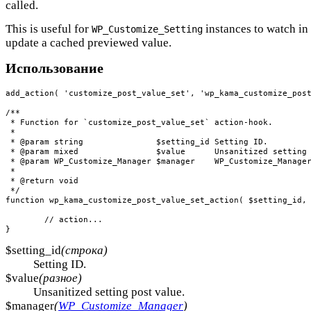
called.
This is useful for
instances to watch in 
WP_Customize_Setting
update a cached previewed value.
Использование
add_action( 'customize_post_value_set', 'wp_kama_customize_post
/**

 * Function for `customize_post_value_set` action-hook.

 * 

 * @param string               $setting_id Setting ID.

 * @param mixed                $value      Unsanitized setting 
 * @param WP_Customize_Manager $manager    WP_Customize_Manager
 *

 * @return void

 */

function wp_kama_customize_post_value_set_action( $setting_id, 
	// action...

}
$setting_id
(строка)
Setting ID.
$value
(разное)
Unsanitized setting post value.
$manager
(
WP_Customize_Manager
)