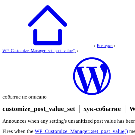
›
Все хуки
›
WP_Customize_Manager::set_post_value()
›
событие не описано
customize_post_value_set
│
хук-событие
│
W
Announces when any setting's unsanitized post value has been
Fires when the
WP_Customize_Manager::set_post_value()
me