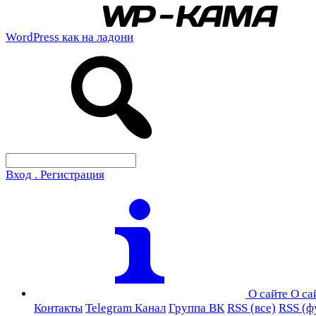
WordPress как на ладони
Вход . Регистрация
О сайте
О са
Контакты
Telegram Канал
Группа ВК
RSS (все)
RSS (ф