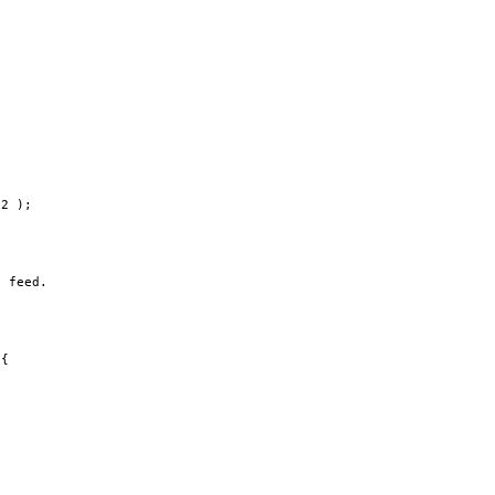
2 );

 feed.

{
