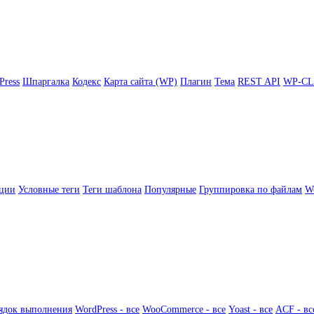
Press
Шпаргалка
Кодекс
Карта сайта (WP)
Плагин
Тема
REST API
WP-CL
ции
Условные теги
Теги шаблона
Популярные
Группировка по файлам
Wo
ядок выполнения
WordPress - все
WooCommerce - все
Yoast - все
ACF - вс