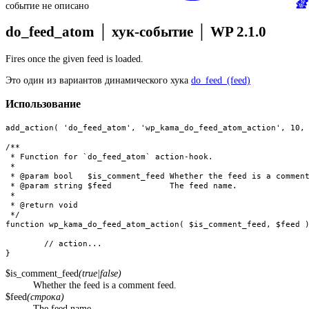
событие не описано
do_feed_atom
│
хук-событие
│
WP 2.1.0
Fires once the given feed is loaded.
Это один из вариантов динамического хука
do_feed_(feed)
Использование
add_action( 'do_feed_atom', 'wp_kama_do_feed_atom_action', 10, 
/**

 * Function for `do_feed_atom` action-hook.

 * 

 * @param bool   $is_comment_feed Whether the feed is a comment
 * @param string $feed            The feed name.

 *

 * @return void

 */

function wp_kama_do_feed_atom_action( $is_comment_feed, $feed )
	// action...

}
$is_comment_feed
(true|false)
Whether the feed is a comment feed.
$feed
(строка)
The feed name.