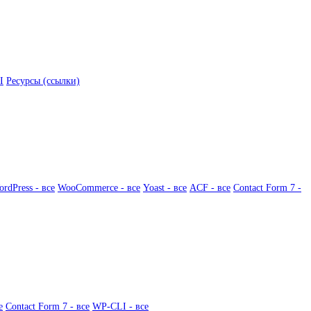
I
Ресурсы (ссылки)
rdPress - все
WooCommerce - все
Yoast - все
ACF - все
Contact Form 7 -
е
Contact Form 7 - все
WP-CLI - все