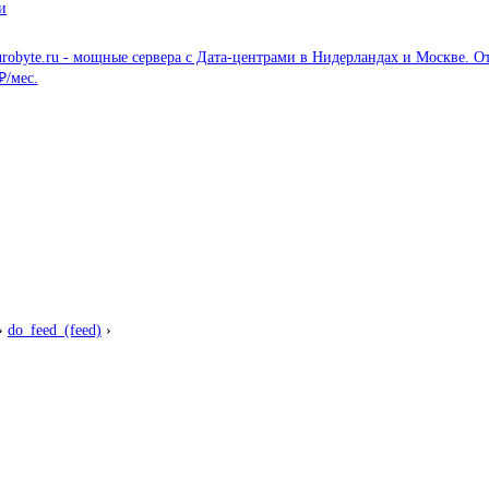
и
›
do_feed_(feed)
›