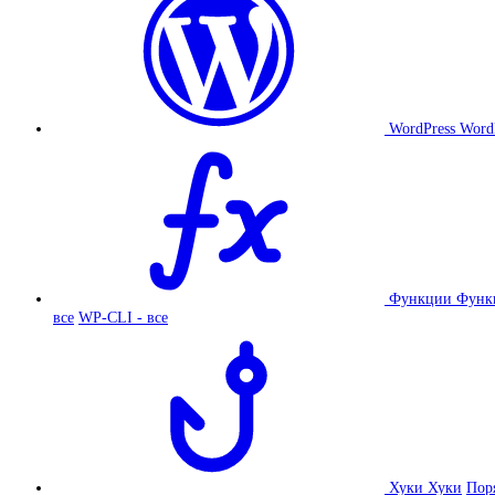
WordPress
Word
Функции
Функ
все
WP-CLI - все
Хуки
Хуки
Пор