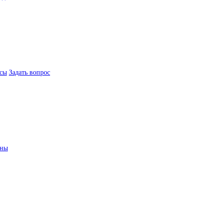
сы
Задать вопрос
ины