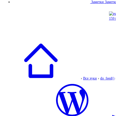
Заметки
Заметк
›
Все хуки
›
do_feed()