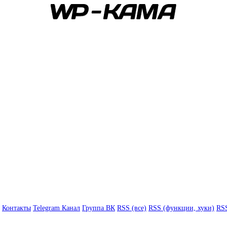
Контакты
Telegram Канал
Группа ВК
RSS (все)
RSS (функции, хуки)
RSS