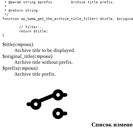
 * @param string $prefix         Archive title prefix.

 *

 * @return string

 */

function wp_kama_get_the_archive_title_filter( $title, $origina
	// filter...

	return $title;

}
$title
(строка)
Archive title to be displayed.
$original_title
(строка)
Archive title without prefix.
$prefix
(строка)
Archive title prefix.
Список измен