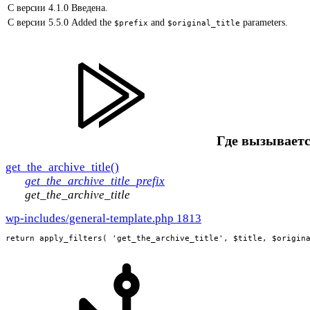
С версии 4.1.0
Введена.
С версии 5.5.0
Added the
and
parameters.
$prefix
$original_title
Где вызываетс
get_the_archive_title()
get_the_archive_title_prefix
get_the_archive_title
wp-includes/general-template.php 1813
return apply_filters( 'get_the_archive_title', $title, $origin