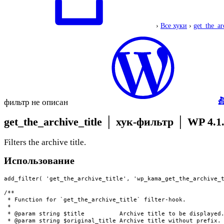
›
Все хуки
›
get_the_ar
фильтр не описан
get_the_archive_title
│
хук-фильтр
│
WP 4.1
Filters the archive title.
Использование
add_filter( 'get_the_archive_title', 'wp_kama_get_the_archive_t
/**

 * Function for `get_the_archive_title` filter-hook.

 * 

 * @param string $title          Archive title to be displayed.
 * @param string $original_title Archive title without prefix.
