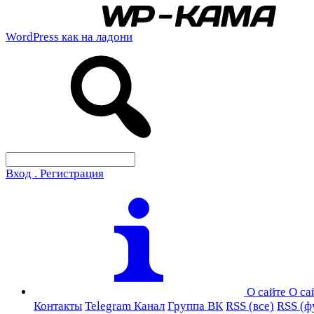
WordPress как на ладони
Вход . Регистрация
О сайте
О са
Контакты
Telegram Канал
Группа ВК
RSS (все)
RSS (ф