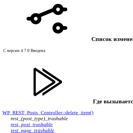
Список измен
С версии 4.7.0
Введена.
Где вызываетс
WP_REST_Posts_Controller::delete_item()
rest_(post_type)_trashable
rest_post_trashable
rest_page_trashable