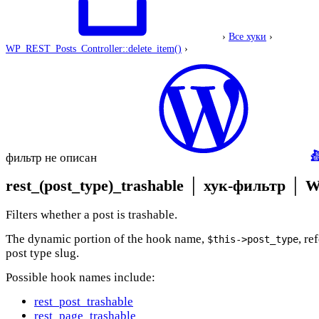
›
Все хуки
›
WP_REST_Posts_Controller::delete_item()
›
фильтр не описан
rest_(post_type)_trashable
│
хук-фильтр
│
W
Filters whether a post is trashable.
The dynamic portion of the hook name,
, re
$this->post_type
post type slug.
Possible hook names include:
rest_post_trashable
rest_page_trashable