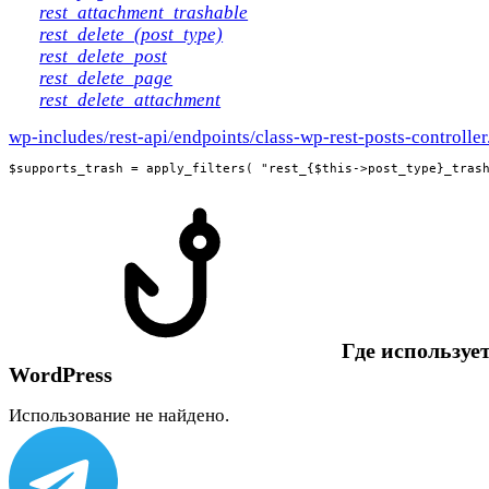
rest_attachment_trashable
rest_delete_(post_type)
rest_delete_post
rest_delete_page
rest_delete_attachment
wp-includes/rest-api/endpoints/class-wp-rest-posts-controlle
$supports_trash = apply_filters( "rest_{$this->post_type}_tras
Где использует
WordPress
Использование не найдено.