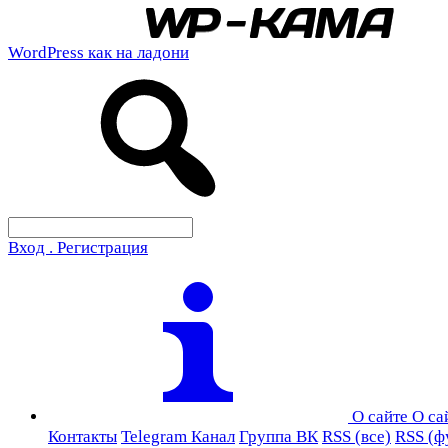
WordPress как на ладони
Вход . Регистрация
О сайте
О са
Контакты
Telegram Канал
Группа ВК
RSS (все)
RSS (ф