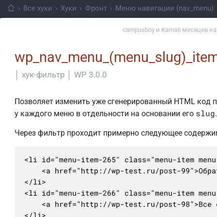
›
Все хуки
›
Хуки
›
Фронт
›
Меню навигации (nav_menu)
campusboy
и
Kama
6 месяцев н
wp_nav_menu_(menu_slug)_ite
│
хук-фильтр
│
WP 3.0.0
Позволяет изменить уже сгенерированный HTML код 
slug
у каждого меню в отдельности на основании его
.
Через фильтр проходит примерно следующее содержи
<li id="menu-item-265" class="menu-item menu
	<a href="http://wp-test.ru/post-99">Обратная связь</a>

</li>

<li id="menu-item-266" class="menu-item menu
	<a href="http://wp-test.ru/post-98">Все статьи</a>

</li>
