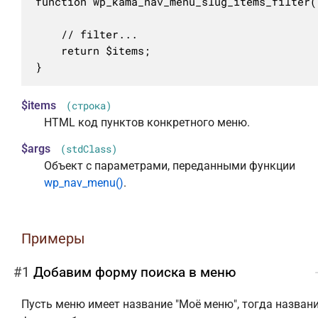
function wp_kama_nav_menu_slug_items_filter(
	// filter...

	return $items;

}
$items
(строка)
HTML код пунктов конкретного меню.
$args
(stdClass)
Объект с параметрами, переданными функции
wp_nav_menu()
.
Примеры
#1
Добавим форму поиска в меню
Пусть меню имеет название "Моё меню", тогда назван