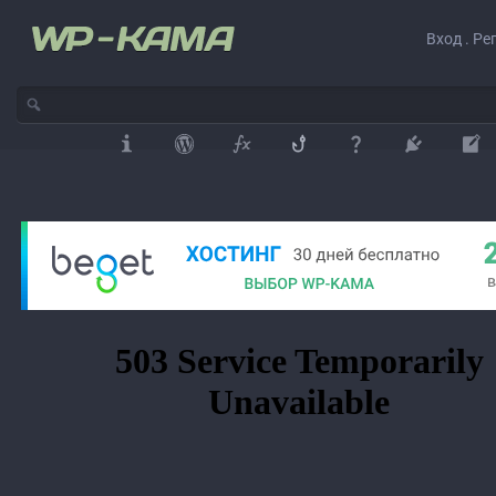
Вход . Ре