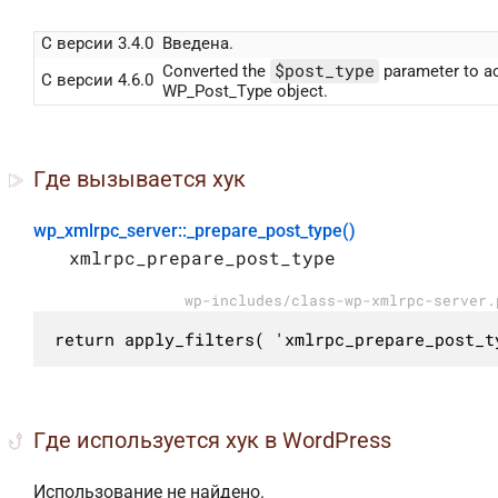
С версии 3.4.0
Введена.
$post_type
Converted the
parameter to a
С версии 4.6.0
WP_Post_Type object.
Где вызывается хук
wp_xmlrpc_server::_prepare_post_type()
xmlrpc_prepare_post_type
wp-includes/class-wp-xmlrpc-server.
return apply_filters( 'xmlrpc_prepare_post_t
Где используется хук в WordPress
Использование не найдено.