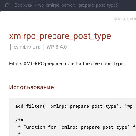
›
Все хуки
›
wp_xmlrpc_server::_prepare_post_type()
›
фильтр не 
xmlrpc_prepare_post_type
│
хук-фильтр
│
WP 3.4.0
Filters XML-RPC-prepared date for the given post type.
Использование
add_filter( 'xmlrpc_prepare_post_type', 'wp_
/**

 * Function for `xmlrpc_prepare_post_type` fi
 * 
