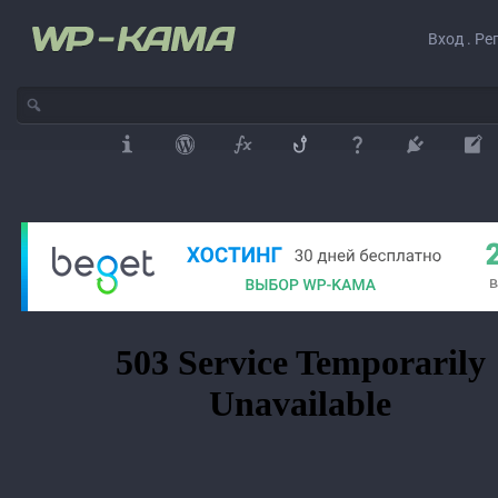
Вход . Ре