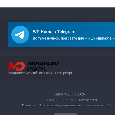
WP-Kama в Telegram
Во тьме ночной, при свете дня — ищу ошибку в к
продвижение сайтов Санкт-Петербург
Kama © 2010-2026
0.122 sec. 5 SQL. 6.42 MB —
хостинг beget
Контакты
Политика конфиденциальности
О перепечатке
Стат