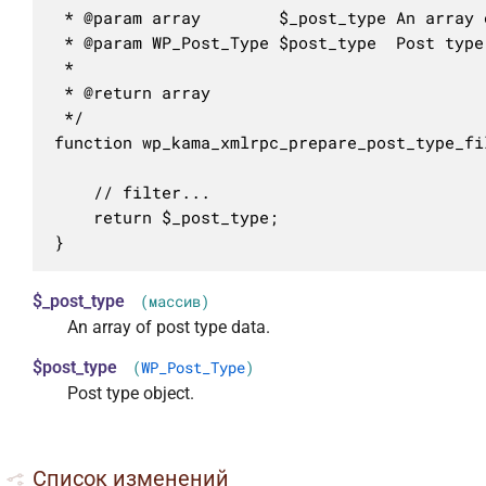
 * @param array        $_post_type An array 
 * @param WP_Post_Type $post_type  Post type 
 *

 * @return array

 */

function wp_kama_xmlrpc_prepare_post_type_fi
	// filter...

	return $_post_type;

}
$_post_type
(массив)
An array of post type data.
$post_type
(
WP_Post_Type
)
Post type object.
Список изменений